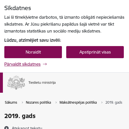
Pāriet uz lapas saturu
Sīkdatnes
Spied
lai meklētu
Enter
Lai šī tīmekļvietne darbotos, tā izmanto obligāti nepieciešamās
sīkdatnes. Ar Jūsu piekrišanu papildus šajā vietnē var tikt
izmantotas statistikas un sociālo mediju sīkdatnes.
Lūdzu, atzīmējiet savu izvēli:
Noraidīt
Apstiprināt visas
Pārvaldīt sīkdatnes
Sākums
Nozares politika
Maksātnespējas politika
2019. gads
2019. gads
Atskaņot tekstu