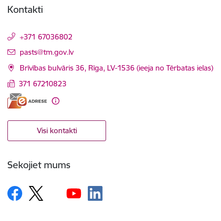
Kontakti
+371 67036802
E-pasts:
pasts@tm.gov.lv
Brīvības bulvāris 36, Rīga, LV-1536 (ieeja no Tērbatas ielas)
371 67210823
Visi kontakti
Sekojiet mums