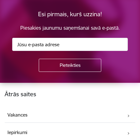
Esi pirmais, kurš uzzina!
Piesakies jaunumu saņemšanai savā e-pastā.
Kājene
Ātrās saites
Vakances
Iepirkumi