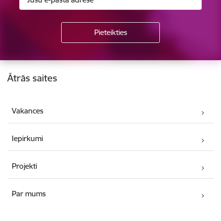
Kājene
Ātrās saites
Vakances
Iepirkumi
Projekti
Par mums