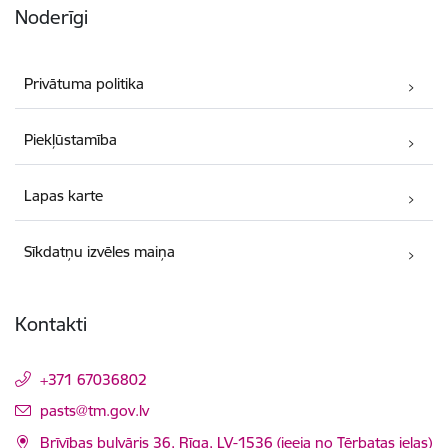
Noderīgi
Privātuma politika
Piekļūstamība
Lapas karte
Sīkdatņu izvēles maiņa
Kontakti
+371 67036802
E-pasts:
pasts@tm.gov.lv
Brīvības bulvāris 36, Rīga, LV-1536 (ieeja no Tērbatas ielas)