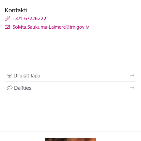
Kontakti
+371 67226222
E-pasts:
Solvita.Saukuma-Laimere@tm.gov.lv
Drukāt lapu
Dalīties