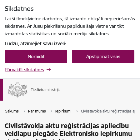
Pāriet uz lapas saturu
Sīkdatnes
Spied
lai meklētu
Enter
Lai šī tīmekļvietne darbotos, tā izmanto obligāti nepieciešamās
sīkdatnes. Ar Jūsu piekrišanu papildus šajā vietnē var tikt
izmantotas statistikas un sociālo mediju sīkdatnes.
Lūdzu, atzīmējiet savu izvēli:
Noraidīt
Apstiprināt visas
Pārvaldīt sīkdatnes
Sākums
Par mums
Iepirkumi
Civilstāvokļa aktu reģistrācijas a
Civilstāvokļa aktu reģistrācijas apliecību
veidlapu piegāde Elektronisko iepirkumu