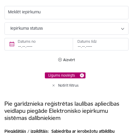
Meklēt iepirkumu
Iepirkuma statuss
Datums no
Datums līdz
Aizvērt
Līgums noslēgts
Notīrīt filtrus
Pie garīdznieka reģistrētas laulības apliecības
veidlapu piegāde Elektronisko iepirkumu
sistēmas dalībniekiem
Piegādātājs / izpildītājs:
Sabiedrība ar ierobežotu atbildību