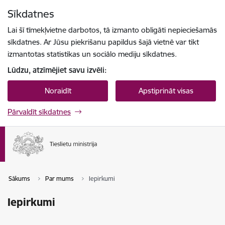
Pāriet uz lapas saturu
Sīkdatnes
Spied
lai meklētu
Enter
Lai šī tīmekļvietne darbotos, tā izmanto obligāti nepieciešamās
sīkdatnes. Ar Jūsu piekrišanu papildus šajā vietnē var tikt
izmantotas statistikas un sociālo mediju sīkdatnes.
Lūdzu, atzīmējiet savu izvēli:
Noraidīt
Apstiprināt visas
Pārvaldīt sīkdatnes
Sākums
Par mums
Iepirkumi
Iepirkumi