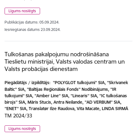
Līgums noslēgts
Publikācijas datums:
05.09.2024.
Iesniegšanas datums
23.09.2024.
Tulkošanas pakalpojumu nodrošināšana
Tieslietu ministrijai, Valsts valodas centram un
Valsts probācijas dienestam
Piegādātājs / izpildītājs:
''POLYGLOT tulkojumi'' SIA, ''Skrivanek
Baltic'' SIA, ''Baltijas Reģionālais Fonds'' Nodibinājums, ''IR
tulkojumi'' SIA, ''Amber Line'' SIA, ''Linearis'' SIA, ''IC tulkošanas
birojs'' SIA, Māris Stucis, Antra Neilande, ''AD VERBUM'' SIA,
''ENET'' SIA, Translatør Ilze Raudova, Vita Macate, LINDA SIRMĀ
TM 2024/33
Līgums noslēgts