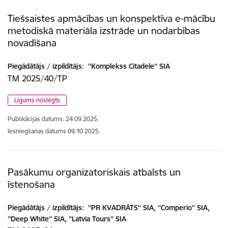
Tiešsaistes apmācības un konspektīva e-mācību
metodiskā materiāla izstrāde un nodarbības
novadīšana
Piegādātājs / izpildītājs:
''Komplekss Citadele'' SIA
TM 2025/40/TP
Līgums noslēgts
Publikācijas datums:
24.09.2025.
Iesniegšanas datums
09.10.2025.
Pasākumu organizatoriskais atbalsts un
īstenošana
Piegādātājs / izpildītājs:
''PR KVADRĀTS'' SIA, ''Comperio'' SIA,
''Deep White'' SIA, ''Latvia Tours'' SIA