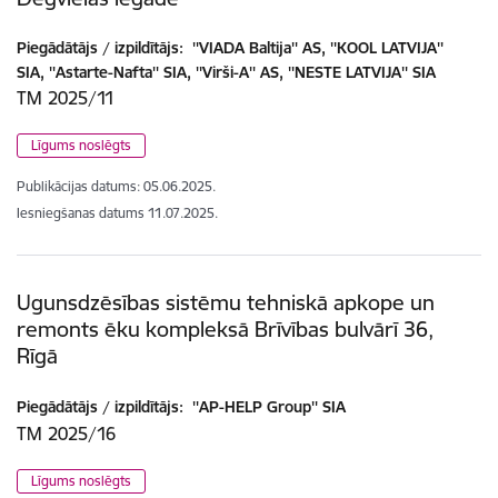
Piegādātājs / izpildītājs:
''VIADA Baltija'' AS, ''KOOL LATVIJA''
SIA, ''Astarte-Nafta'' SIA, ''Virši-A'' AS, ''NESTE LATVIJA'' SIA
TM 2025/11
Līgums noslēgts
Publikācijas datums:
05.06.2025.
Iesniegšanas datums
11.07.2025.
Ugunsdzēsības sistēmu tehniskā apkope un
remonts ēku kompleksā Brīvības bulvārī 36,
Rīgā
Piegādātājs / izpildītājs:
''AP-HELP Group'' SIA
TM 2025/16
Līgums noslēgts