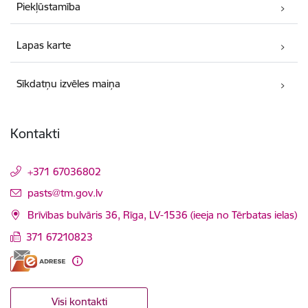
Piekļūstamība
Lapas karte
Sīkdatņu izvēles maiņa
Kontakti
+371 67036802
E-pasts:
pasts@tm.gov.lv
Brīvības bulvāris 36, Rīga, LV-1536 (ieeja no Tērbatas ielas)
371 67210823
Visi kontakti