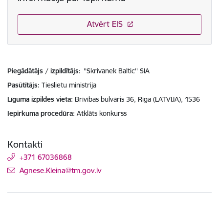
Atvērt EIS
Piegādātājs / izpildītājs:
''Skrivanek Baltic'' SIA
Pasūtītājs
Tieslietu ministrija
Līguma izpildes vieta
Brīvības bulvāris 36, Rīga (LATVIJA), 1536
Iepirkuma procedūra
Atklāts konkurss
Kontakti
+371 67036868
E-pasts:
Agnese.Kleina@tm.gov.lv