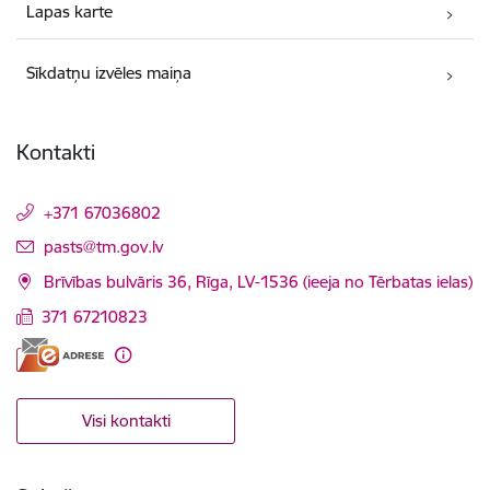
Lapas karte
Sīkdatņu izvēles maiņa
Kontakti
+371 67036802
E-pasts:
pasts@tm.gov.lv
Brīvības bulvāris 36, Rīga, LV-1536 (ieeja no Tērbatas ielas)
371 67210823
Visi kontakti