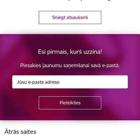
Sniegt atsauksmi
Esi pirmais, kurš uzzina!
Piesakies jaunumu saņemšanai savā e-pastā.
Kājene
Ātrās saites