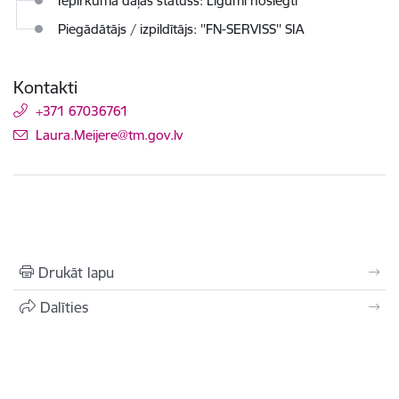
Iepirkuma daļas statuss: Līgumi noslēgti
Piegādātājs / izpildītājs: ''FN-SERVISS'' SIA
Kontakti
+371 67036761
E-pasts:
Laura.Meijere@tm.gov.lv
Drukāt lapu
Dalīties