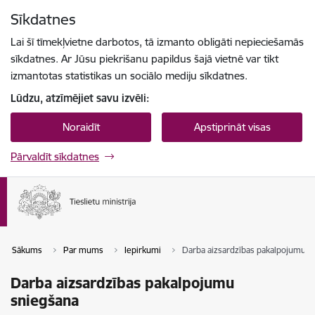
Pāriet uz lapas saturu
Sīkdatnes
Spied
lai meklētu
Enter
Lai šī tīmekļvietne darbotos, tā izmanto obligāti nepieciešamās
sīkdatnes. Ar Jūsu piekrišanu papildus šajā vietnē var tikt
izmantotas statistikas un sociālo mediju sīkdatnes.
Lūdzu, atzīmējiet savu izvēli:
Noraidīt
Apstiprināt visas
Pārvaldīt sīkdatnes
Sākums
Par mums
Iepirkumi
Darba aizsardzības pakalpojumu s
Darba aizsardzības pakalpojumu
sniegšana