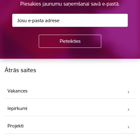
Piesakies jaunumu saņemšanai savā e-pastā.
Kājene
Ātrās saites
Vakances
Iepirkumi
Projekti