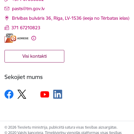
E-pasts:
pasts@tm.gov.lv
Brīvības bulvāris 36, Rīga, LV-1536 (ieeja no Tērbatas ielas)
371 67210823
Visi kontakti
Sekojiet mums
© 2026 Tieslietu ministrija, publicētā satura visas tiesības aizsargātas.
© 2020 Valsts kanceleja, Tīmekļvietņu vienotās platformas visas tiesības