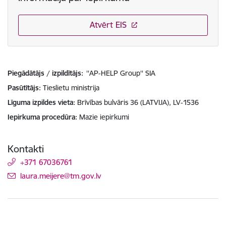
Atvērt EIS
Piegādātājs / izpildītājs:
''AP-HELP Group'' SIA
Pasūtītājs
Tieslietu ministrija
Līguma izpildes vieta
Brīvības bulvāris 36 (LATVIJA), LV-1536
Iepirkuma procedūra
Mazie iepirkumi
Kontakti
+371 67036761
E-pasts:
laura.meijere@tm.gov.lv