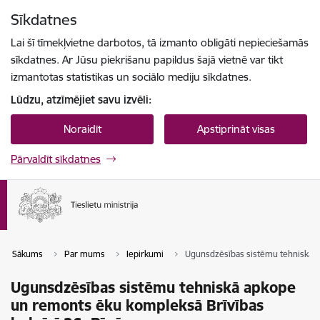
Pāriet uz lapas saturu
Sīkdatnes
Spied
lai meklētu
Enter
Lai šī tīmekļvietne darbotos, tā izmanto obligāti nepieciešamās
sīkdatnes. Ar Jūsu piekrišanu papildus šajā vietnē var tikt
izmantotas statistikas un sociālo mediju sīkdatnes.
Lūdzu, atzīmējiet savu izvēli:
Noraidīt
Apstiprināt visas
Pārvaldīt sīkdatnes
Sākums
Par mums
Iepirkumi
Ugunsdzēsības sistēmu tehniskā a
Ugunsdzēsības sistēmu tehniskā apkope
un remonts ēku kompleksā Brīvības