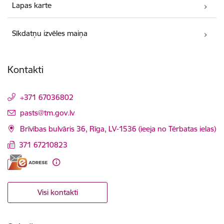
Lapas karte
Sīkdatņu izvēles maiņa
Kontakti
+371 67036802
E-pasts:
pasts@tm.gov.lv
Brīvības bulvāris 36, Rīga, LV-1536 (ieeja no Tērbatas ielas)
371 67210823
Visi kontakti