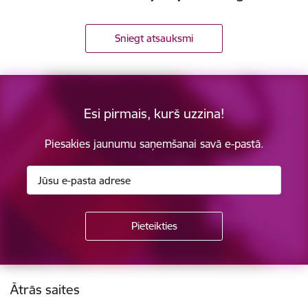
Sniegt atsauksmi
Esi pirmais, kurš uzzina!
Piesakies jaunumu saņemšanai savā e-pastā.
Kājene
Ātrās saites