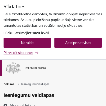
Pāriet uz lapas saturu
Sīkdatnes
Spied
lai meklētu
Enter
Lai šī tīmekļvietne darbotos, tā izmanto obligāti nepieciešamās
sīkdatnes. Ar Jūsu piekrišanu papildus šajā vietnē var tikt
izmantotas statistikas un sociālo mediju sīkdatnes.
Lūdzu, atzīmējiet savu izvēli:
Noraidīt
Apstiprināt visas
Pārvaldīt sīkdatnes
Sākums
Iesniegumu veidlapas
Iesniegumu veidlapas
Atskaņot tekstu