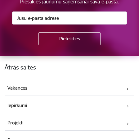
Piesakies jaunumu saņemšanai savā e-pastā.
Kājene
Ātrās saites
Vakances
Iepirkumi
Projekti