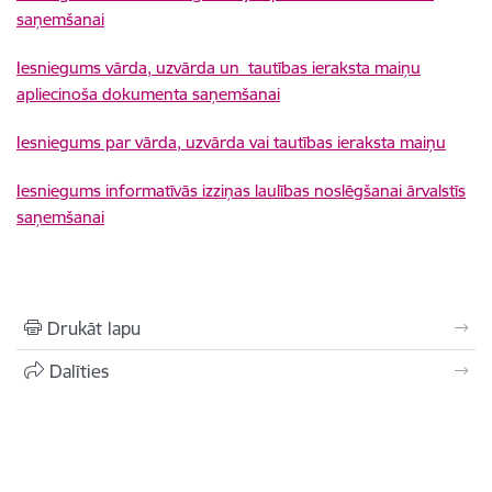
saņemšanai
Iesniegums vārda, uzvārda un tautības ieraksta maiņu
apliecinoša dokumenta saņemšanai
Iesniegums par vārda, uzvārda vai tautības ieraksta maiņu
Iesniegums informatīvās izziņas laulības noslēgšanai ārvalstīs
saņemšanai
Drukāt lapu
Dalīties