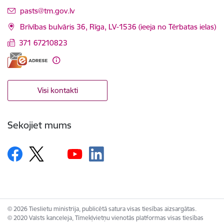
E-pasts:
pasts@tm.gov.lv
Brīvības bulvāris 36, Rīga, LV-1536 (ieeja no Tērbatas ielas)
371 67210823
Visi kontakti
Sekojiet mums
© 2026 Tieslietu ministrija, publicētā satura visas tiesības aizsargātas.
© 2020 Valsts kanceleja, Tīmekļvietņu vienotās platformas visas tiesības