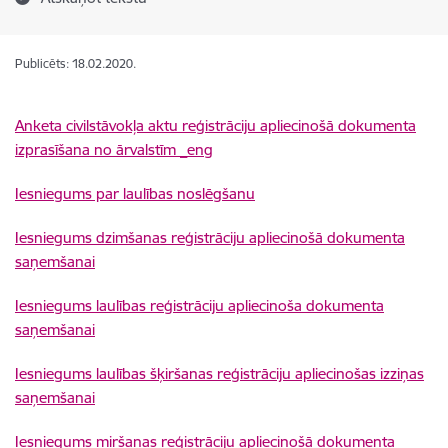
Publicēts: 18.02.2020.
Anketa civilstāvokļa aktu reģistrāciju apliecinošā dokumenta
izprasīšana no ārvalstīm _eng
Iesniegums par laulības noslēgšanu
Iesniegums dzimšanas reģistrāciju apliecinošā dokumenta
saņemšanai
Iesniegums laulības reģistrāciju apliecinoša dokumenta
saņemšanai
Iesniegums laulības šķiršanas reģistrāciju apliecinošas izziņas
saņemšanai
Iesniegums miršanas reģistrāciju apliecinošā dokumenta