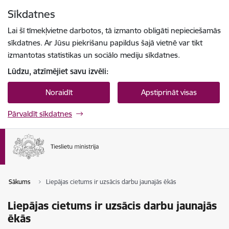
Pāriet uz lapas saturu
Sīkdatnes
Spied
lai meklētu
Enter
Lai šī tīmekļvietne darbotos, tā izmanto obligāti nepieciešamās
sīkdatnes. Ar Jūsu piekrišanu papildus šajā vietnē var tikt
izmantotas statistikas un sociālo mediju sīkdatnes.
Lūdzu, atzīmējiet savu izvēli:
Noraidīt
Apstiprināt visas
Pārvaldīt sīkdatnes
Sākums
Liepājas cietums ir uzsācis darbu jaunajās ēkās
Liepājas cietums ir uzsācis darbu jaunajās
ēkās