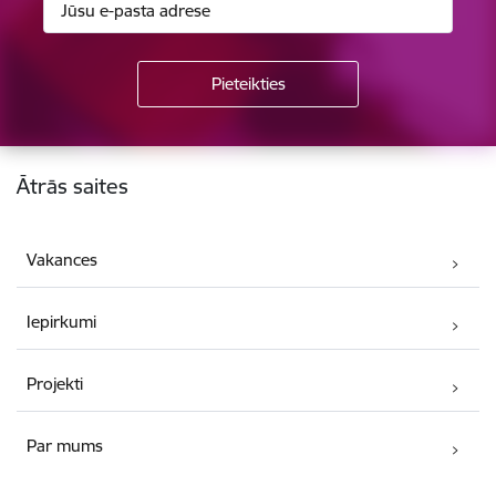
Kājene
Ātrās saites
Vakances
Iepirkumi
Projekti
Par mums