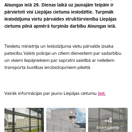
Alsungas ielā 29. Dienas laikā uz jaunajām telpām ir
pārvietoti visi Liepājas cietuma ieslodzītie. Turpmāk
Ieslodzījuma vietu pārvaldes struktūrvienība Liepājas
cietums pilnā apmērā turpinās darbību Alsungas ielā.
Tieslietu ministrija un Ieslodzījuma vietu pārvalde izsaka
pateicību Valsts policijai un citiem dienestiem par sadarbību
un visiem liepājniekiem par sapratni saistībā ar nelieliem
transporta kustības ierobežojumiem pilsētā.
Vairāk informācijas par jauno Liepājas cietumu
šeit.
+4
Atvērt galeriju