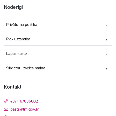
Noderīgi
Privātuma politika
Piekļūstamība
Lapas karte
Sīkdatņu izvēles maiņa
Kontakti
+371 67036802
E-pasts:
pasts@tm.gov.lv