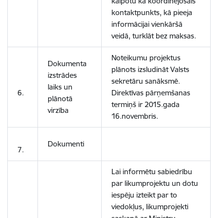
kalpotu kā koordinējošais
kontaktpunkts, kā pieeja
informācijai vienkāršā
veidā, turklāt bez maksas.
Noteikumu projektus
Dokumenta
plānots izsludināt Valsts
izstrādes
sekretāru sanāksmē.
laiks un
6.
Direktīvas pārņemšanas
plānotā
termiņš ir 2015.gada
virzība
16.novembris.
Dokumenti
7.
Lai informētu sabiedrību
par likumprojektu un dotu
iespēju izteikt par to
viedokļus, likumprojekti