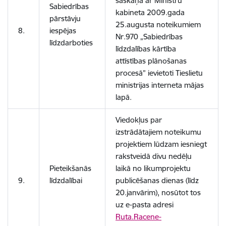
saskaņā ar Ministru
Sabiedrības
kabineta 2009.gada
pārstāvju
25.augusta noteikumiem
8.
iespējas
Nr.970 „Sabiedrības
līdzdarboties
līdzdalības kārtība
attīstības plānošanas
procesā” ievietoti Tieslietu
ministrijas interneta mājas
lapā.
Viedokļus par
izstrādātajiem noteikumu
projektiem lūdzam iesniegt
rakstveidā divu nedēļu
Pieteikšanās
laikā no likumprojektu
9.
līdzdalībai
publicēšanas dienas (līdz
20.janvārim), nosūtot tos
uz e-pasta adresi
Ruta.Racene-