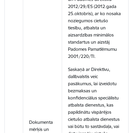
2012/29/ES (2012.gada
25.oktobris), ar ko nosaka
noziegumos cietušo
tiesību, atbalsta un
aizsardzības minimālos
standartus un aizstāj
Padomes Pamatlēmumu
2001/220/TI.
Saskaņā ar Direktīvu,
dalībvalstis veic
pasākumus, lai izveidotu
bezmaksas un
konfidenciālus speciālistu
atbalsta dienestus, kas
papildinātu vispārējos
cietušo atbalsta dienestus
Dokumenta
vai būtu to sastāvdaļa, vai
mērķis un