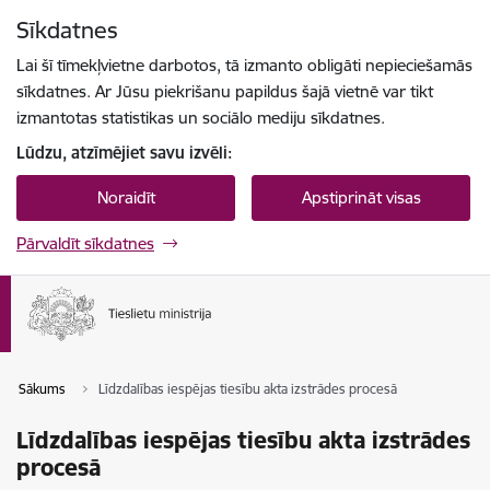
Pāriet uz lapas saturu
Sīkdatnes
Spied
lai meklētu
Enter
Lai šī tīmekļvietne darbotos, tā izmanto obligāti nepieciešamās
sīkdatnes. Ar Jūsu piekrišanu papildus šajā vietnē var tikt
izmantotas statistikas un sociālo mediju sīkdatnes.
Lūdzu, atzīmējiet savu izvēli:
Noraidīt
Apstiprināt visas
Pārvaldīt sīkdatnes
Sākums
Līdzdalības iespējas tiesību akta izstrādes procesā
Līdzdalības iespējas tiesību akta izstrādes
procesā