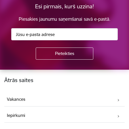
Esi pirmais, kurš uzzina!
Piesakies jaunumu saņemšanai savā e-pastā.
Kājene
Ātrās saites
Vakances
Iepirkumi