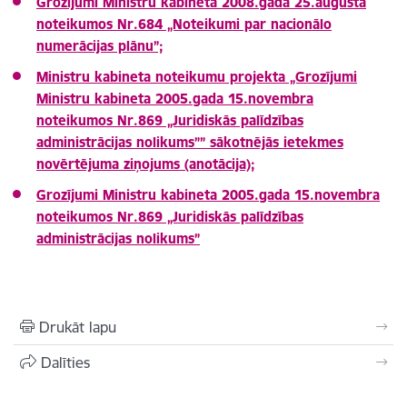
Grozījumi Ministru kabineta 2008.gada 25.augusta
noteikumos Nr.684 „Noteikumi par nacionālo
numerācijas plānu”;
Ministru kabineta noteikumu projekta „Grozījumi
Ministru kabineta 2005.gada 15.novembra
noteikumos Nr.869 „Juridiskās palīdzības
administrācijas nolikums””
sākotnējās ietekmes
novērtējuma ziņojums (anotācija);
Grozījumi Ministru kabineta 2005.gada 15.novembra
noteikumos Nr.869 „Juridiskās palīdzības
administrācijas nolikums”
Drukāt lapu
Dalīties