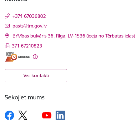
+371 67036802
E-pasts:
pasts@tm.gov.lv
Brīvības bulvāris 36, Rīga, LV-1536 (ieeja no Tērbatas ielas)
371 67210823
Visi kontakti
Sekojiet mums