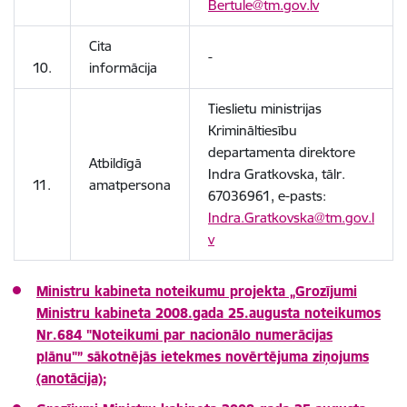
Bertule@tm.gov.lv
Cita
-
10.
informācija
Tieslietu ministrijas
Krimināltiesību
departamenta direktore
Atbildīgā
Indra Gratkovska, tālr.
11.
amatpersona
67036961, e-pasts:
Indra.Gratkovska@tm.gov.l
v
Ministru kabineta noteikumu projekta „Grozījumi
Ministru kabineta 2008.gada 25.augusta noteikumos
Nr.684 "Noteikumi par nacionālo numerācijas
plānu"”
sākotnējās ietekmes novērtējuma ziņojums
(anotācija);