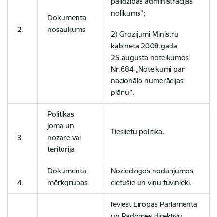
palīdzības administrācijas
nolikums”;
Dokumenta
2.
nosaukums
2) Grozījumi Ministru
kabineta 2008.gada
25.augusta noteikumos
Nr.684 „Noteikumi par
nacionālo numerācijas
plānu”.
Politikas
joma un
Tieslietu politika.
3.
nozare vai
teritorija
Dokumenta
Noziedzīgos nodarījumos
4.
mērķgrupas
cietušie un viņu tuvinieki.
Ieviest Eiropas Parlamenta
un Padomes direktīvu