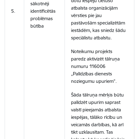
dotu iespēju cietušo
sākotnēji
atbalsta organizācijām
5.
identificētās
vērsties pie jau
problēmas
pastāvošām specializētām
būtība
iestādēm, kas sniedz šādu
speciālistu atbalstu.
Noteikumu projekts
paredz aktivizēt tālruņa
numuru 116006
„Palīdzības dienests
noziegumu upuriem”.
Šāda tālruņa mērķis būtu
palīdzēt upurim saprast
valstī pieejamās atbalsta
iespējas, tālāko rīcību un
veicamās darbības, kā arī
tikt uzklausītam. Tas