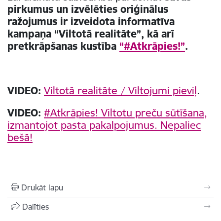
pirkumus un izvēlēties oriģinālus
ražojumus ir izveidota informatīva
kampaņa “Viltotā realitāte”, kā arī
pretkrāpšanas kustība
“#Atkrāpies!”
.
VIDEO:
Viltotā realitāte / Viltojumi pieviļ
.
VIDEO:
#Atkrāpies! Viltotu preču sūtīšana,
izmantojot pasta pakalpojumus. Nepaliec
bešā!
Drukāt lapu
Dalīties