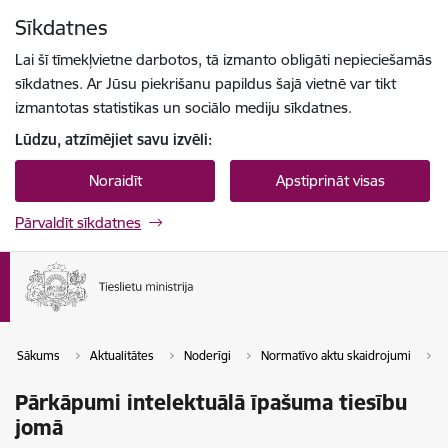
Pāriet uz lapas saturu
Sīkdatnes
Spied
lai meklētu
Enter
Lai šī tīmekļvietne darbotos, tā izmanto obligāti nepieciešamās
sīkdatnes. Ar Jūsu piekrišanu papildus šajā vietnē var tikt
izmantotas statistikas un sociālo mediju sīkdatnes.
Lūdzu, atzīmējiet savu izvēli:
Noraidīt
Apstiprināt visas
Pārvaldīt sīkdatnes
Sākums
Aktualitātes
Noderīgi
Normatīvo aktu skaidrojumi
I
Pārkāpumi intelektuālā īpašuma tiesību
jomā