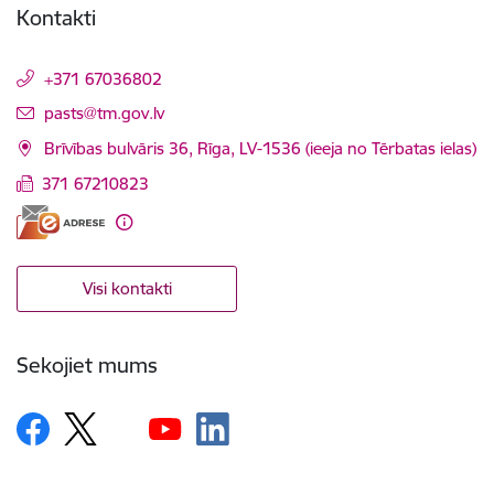
Kontakti
+371 67036802
E-pasts:
pasts@tm.gov.lv
Brīvības bulvāris 36, Rīga, LV-1536 (ieeja no Tērbatas ielas)
371 67210823
Visi kontakti
Sekojiet mums