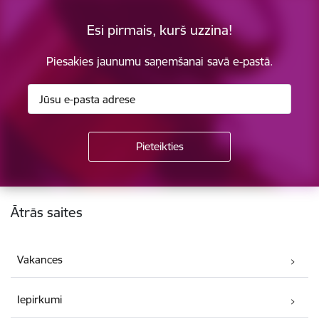
Esi pirmais, kurš uzzina!
Piesakies jaunumu saņemšanai savā e-pastā.
Kājene
Ātrās saites
Vakances
Iepirkumi