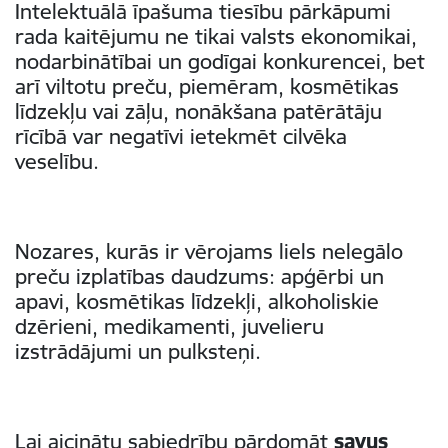
Intelektuālā īpašuma tiesību pārkāpumi
rada kaitējumu ne tikai valsts ekonomikai,
nodarbinātībai un godīgai konkurencei, bet
arī viltotu preču, piemēram, kosmētikas
līdzekļu vai zāļu, nonākšana patērātāju
rīcībā var negatīvi ietekmēt cilvēka
veselību.
Nozares, kurās ir vērojams liels nelegālo
preču izplatības daudzums: apģērbi un
apavi, kosmētikas līdzekļi, alkoholiskie
dzērieni, medikamenti, juvelieru
izstrādājumi un pulksteņi.
Lai aicinātu sabiedrību pārdomāt
savus