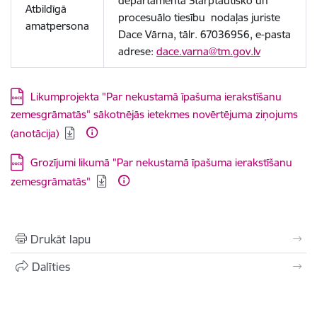
departamenta Starptautisko un
Atbildīgā
procesuālo tiesību nodaļas juriste
amatpersona
Dace Vārna, tālr. 67036956, e-pasta
adrese:
dace.varna@tm.gov.lv
Lejupielādēt:
Likumprojekta "Par nekustamā īpašuma ierakstīšanu
zemesgrāmatās" sākotnējās ietekmes novērtējuma ziņojums
(anotācija)
Lejupielādēt:
Grozījumi likumā "Par nekustamā īpašuma ierakstīšanu
zemesgrāmatās"
Drukāt lapu
Dalīties