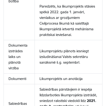
būtība
Paredzēts, ka likumprojekts stāsies
spēkā 2022. gada 1. janvārī,
vienlaikus ar grozījumiem
Civilprocesa likumā kā saistītajā
likumprojektā ietvertā mehānisma
praktiskai ieviešanai.
Dokumenta
izstrādes
Likumprojektu plānots iesniegt
laiks un
izsludināšanai Valsts sekretāru
plānotā
sanāksmē š.g. septembrī.
virzība
Dokumenti
Likumprojekts un anotācija
Sabiedrības pārstāvjiem ir iespēja
līdzdarboties likumprojekta izstrādē,
sniedzot rakstiski viedokli līdz
2021.
Sabiedrības