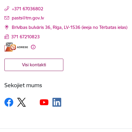
+371 67036802
E-pasts:
pasts@tm.gov.lv
Brīvības bulvāris 36, Rīga, LV-1536 (ieeja no Tērbatas ielas)
371 67210823
Visi kontakti
Sekojiet mums