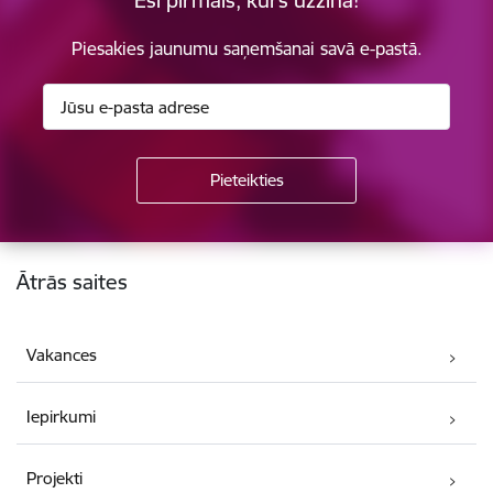
Piesakies jaunumu saņemšanai savā e-pastā.
Kājene
Ātrās saites
Vakances
Iepirkumi
Projekti