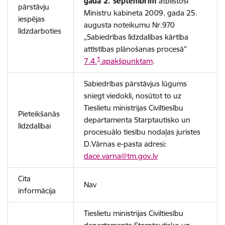
gada 2. septembrim
atbilstoši
pārstāvju
Ministru kabineta 2009. gada 25.
iespējas
augusta noteikumu Nr.970
līdzdarboties
„Sabiedrības līdzdalības kārtība
attīstības plānošanas procesā”
1
7.4.
.apakšpunktam
.
Sabiedrības pārstāvjus lūgums
sniegt viedokli, nosūtot to uz
Tieslietu ministrijas Civiltiesību
Pieteikšanās
departamenta Starptautisko un
līdzdalībai
procesuālo tiesību nodaļas juristes
D.Vārnas e-pasta adresi:
dace.varna@tm.gov.lv
Cita
Nav
informācija
Tieslietu ministrijas Civiltiesību