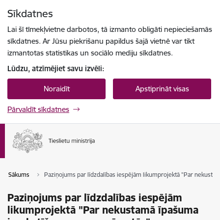
Pāriet uz lapas saturu
Sīkdatnes
Spied
lai meklētu
Enter
Lai šī tīmekļvietne darbotos, tā izmanto obligāti nepieciešamās
sīkdatnes. Ar Jūsu piekrišanu papildus šajā vietnē var tikt
izmantotas statistikas un sociālo mediju sīkdatnes.
Lūdzu, atzīmējiet savu izvēli:
Noraidīt
Apstiprināt visas
Pārvaldīt sīkdatnes
Sākums
Paziņojums par līdzdalības iespējām likumprojektā "Par nekust
Paziņojums par līdzdalības iespējām
likumprojektā "Par nekustamā īpašuma