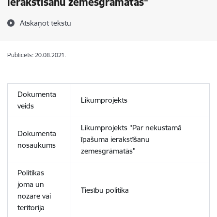
ierakstīšanu zemesgrāmatās"
Atskaņot tekstu
Publicēts: 20.08.2021.
Dokumenta
Likumprojekts
veids
Likumprojekts "Par nekustamā
Dokumenta
īpašuma ierakstīšanu
nosaukums
zemesgrāmatās"
Politikas
joma un
Tiesību politika
nozare vai
teritorija