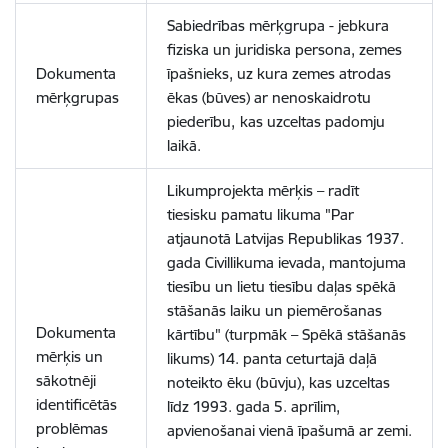
Sabiedrības mērķgrupa - jebkura
fiziska un juridiska persona, zemes
Dokumenta
īpašnieks, uz kura zemes atrodas
mērķgrupas
ēkas (būves) ar nenoskaidrotu
piederību,
kas uzceltas padomju
laikā.
Likumprojekta mērķis – radīt
tiesisku pamatu likuma "Par
atjaunotā Latvijas Republikas 1937.
gada Civillikuma ievada, mantojuma
tiesību un lietu tiesību daļas spēkā
stāšanās laiku un piemērošanas
Dokumenta
kārtību" (turpmāk – Spēkā stāšanās
mērķis un
likums) 14. panta ceturtajā daļā
sākotnēji
noteikto ēku (būvju), kas uzceltas
identificētās
līdz 1993. gada 5. aprīlim,
problēmas
apvienošanai vienā īpašumā ar zemi.