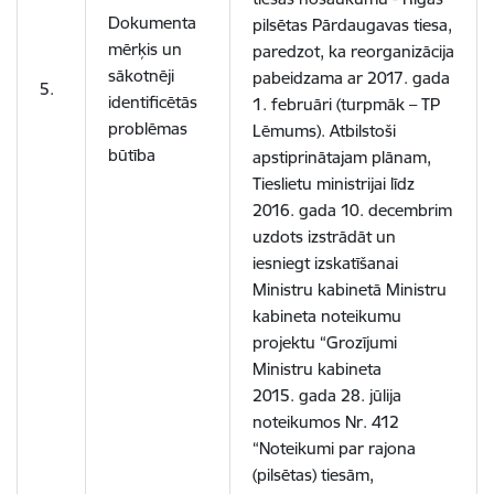
Dokumenta
pilsētas Pārdaugavas tiesa,
mērķis un
paredzot, ka reorganizācija
sākotnēji
pabeidzama ar 2017. gada
5.
identificētās
1. februāri (turpmāk – TP
problēmas
Lēmums). Atbilstoši
būtība
apstiprinātajam plānam,
Tieslietu ministrijai līdz
2016. gada 10. decembrim
uzdots izstrādāt un
iesniegt izskatīšanai
Ministru kabinetā Ministru
kabineta noteikumu
projektu “Grozījumi
Ministru kabineta
2015. gada 28. jūlija
noteikumos Nr. 412
“Noteikumi par rajona
(pilsētas) tiesām,