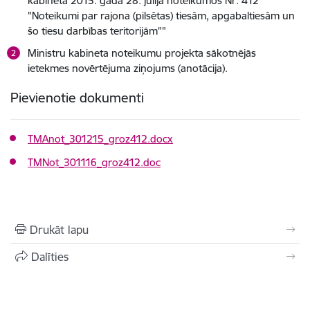
kabineta 2015. gada 28. jūlija noteikumos Nr. 412
"Noteikumi par rajona (pilsētas) tiesām, apgabaltiesām un
šo tiesu darbības teritorijām""
Ministru kabineta noteikumu projekta sākotnējās
ietekmes novērtējuma ziņojums (anotācija).
Pievienotie dokumenti
TMAnot_301215_groz412.docx
TMNot_301116_groz412.doc
Drukāt lapu
Dalīties