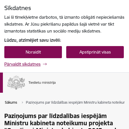
Pāriet uz lapas saturu
Sīkdatnes
Spied
lai meklētu
Enter
Lai šī tīmekļvietne darbotos, tā izmanto obligāti nepieciešamās
sīkdatnes. Ar Jūsu piekrišanu papildus šajā vietnē var tikt
izmantotas statistikas un sociālo mediju sīkdatnes.
Lūdzu, atzīmējiet savu izvēli:
Noraidīt
Apstiprināt visas
Pārvaldīt sīkdatnes
Sākums
Paziņojums par līdzdalības iespējām Ministru kabineta noteikumu p
Paziņojums par līdzdalības iespējām
Ministru kabineta noteikumu projekta