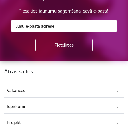
Piesakies jaunumu saņemšanai savā e-pastā.
Kājene
Ātrās saites
Vakances
Iepirkumi
Projekti