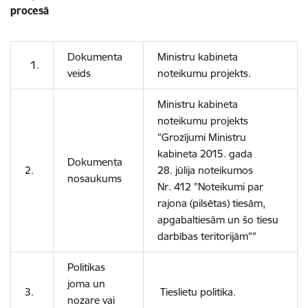
procesā
Dokumenta
Ministru kabineta
1.
veids
noteikumu projekts.
Ministru kabineta
noteikumu projekts
"Grozījumi Ministru
kabineta 2015. gada
Dokumenta
2.
28. jūlija noteikumos
nosaukums
Nr. 412 "Noteikumi par
rajona (pilsētas) tiesām,
apgabaltiesām un šo tiesu
darbības teritorijām""
Politikas
joma un
3.
Tieslietu politika.
nozare vai