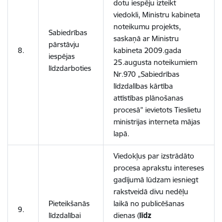
dotu iespēju izteikt
viedokli, Ministru kabineta
noteikumu projekts,
Sabiedrības
saskaņā ar Ministru
pārstāvju
8.
kabineta 2009.gada
iespējas
25.augusta noteikumiem
līdzdarboties
Nr.970 „Sabiedrības
līdzdalības kārtība
attīstības plānošanas
procesā” ievietots Tieslietu
ministrijas interneta mājas
lapā.
Viedokļus par izstrādāto
procesa aprakstu intereses
gadījumā lūdzam iesniegt
rakstveidā divu nedēļu
Pieteikšanās
laikā no publicēšanas
9.
līdzdalībai
dienas (
līdz