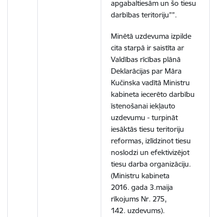
apgabaltiesām un šo tiesu
darbības teritoriju””.
Minētā uzdevuma izpilde
cita starpā ir saistīta ar
Valdības rīcības plānā
Deklarācijas par Māra
Kučinska vadītā Ministru
kabineta iecerēto darbību
īstenošanai iekļauto
uzdevumu - turpināt
iesāktās tiesu teritoriju
reformas, izlīdzinot tiesu
noslodzi un efektivizējot
tiesu darba organizāciju.
(Ministru kabineta
2016. gada 3.maija
rīkojums Nr. 275,
142. uzdevums).