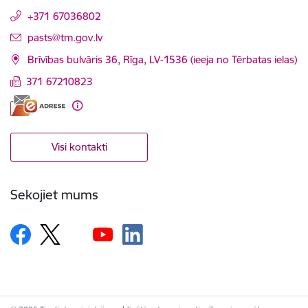
+371 67036802
E-pasts:
pasts@tm.gov.lv
Brīvības bulvāris 36, Rīga, LV-1536 (ieeja no Tērbatas ielas)
371 67210823
Visi kontakti
Sekojiet mums