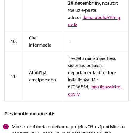
20.decembrim
), nosūtot
tos uz e-pasta
adresi:
daina.obuka@tm.g
ov.lv
Cita
10.
-
informācija
Tieslietu ministrijas Tiesu
sistēmas politikas
Atbildīgā
departamenta direktore
11.
amatpersona
Inita Ilgaža, tālr.
67036814,
inita.ilgaza@tm.
gov.lv
Pievienotie dokumenti:
Ministru kabineta noteikumu projekts "Grozījumi Ministru