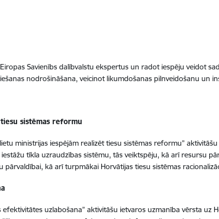
stot Eiropas Savienībs dalībvalstu ekspertus un radot iespēju veidot 
iešanas nodrošināšana, veicinot likumdošanas pilnveidošanu un inst
ot tiesu sistēmas reformu
tu ministrijas iespējām realizēt tiesu sistēmas reformu” aktivitāšu 
 iestāžu tīkla uzraudzības sistēmu, tās veiktspēju, kā arī resursu pā
 pārvaldībai, kā arī turpmākai Horvātijas tiesu sistēmas racionalizā
na
fektivitātes uzlabošana” aktivitāšu ietvaros uzmanība vērsta uz Hor