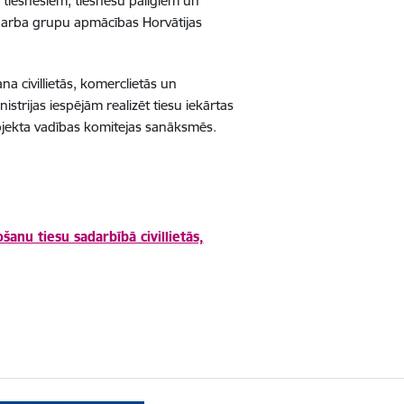
 tiesnešiem, tiesnešu palīgiem un
ti darba grupu apmācības Horvātijas
na civillietās, komerclietās un
istrijas iespējām realizēt tiesu iekārtas
projekta vadības komitejas sanāksmēs.
šanu tiesu sadarbībā civillietās,