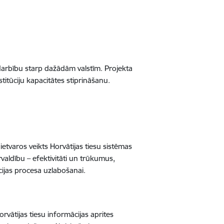
sadarbību starp dažādām valstīm. Projekta
itūciju kapacitātes stiprināšanu.
ietvaros veikts Horvātijas tiesu sistēmas
rvaldību – efektivitāti un trūkumus,
cijas procesa uzlabošanai.
vātijas tiesu informācijas aprites