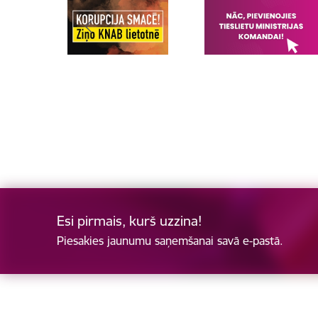
Esi pirmais, kurš uzzina!
Piesakies jaunumu saņemšanai savā e-pastā.
Kājene