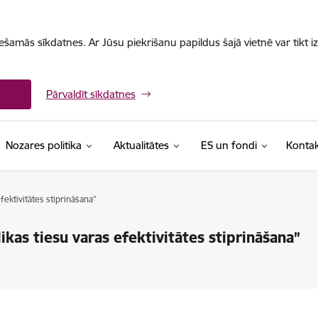
iešamās sīkdatnes. Ar Jūsu piekrišanu papildus šajā vietnē var tikt i
Pārvaldīt sīkdatnes
Nozares politika
Aktualitātes
ES un fondi
Kontak
fektivitātes stiprināšana”
kas tiesu varas efektivitātes stiprināšana”