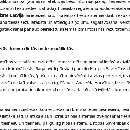
likumus par jaunas un efektīvas tiesu informācijas aprites sistēma
šanai tiesu sēdēs, izstrādājot tiesisko regulējumu audioieraksta s
zīte Latvijā
, lai iepazīstinātu Horvātijas tiesu sistēmas dalībniekus
anā tiesas sēžu ieraksta un attiecīgu ziņojumu sagatavošanā. Veikt
 sagatavošanai par audioierakstu sistēmas izmantošanas rezultātie
ietās, komerclietās un krimināllietās
ības veicināšana civillietās, komerclietās un krimināllietās” aktivi
 un krimināllietās. Sagatavoti pārskati par citu Eiropas Savienības dal
etās, krimināllietās, īpašu uzmanību pievēršot Latvijas pieredzei, iev
enības dalībvalsts statusa iegūšanas. Analizēta Horvātijas tiesiskās 
oti ziņojumi ar ieteikumiem tiesiskās sadarbības (civillietās, komercl
ismiem civillietās, komerclietās un krimināllietās tiesnešiem, tiesn
tistiska satura atskaišu un uzraudzības sistēmas izveidošanai tiesis
tiesnešu un tiesnešu palīgu izglītības sistēmu Eiropas Savienības da