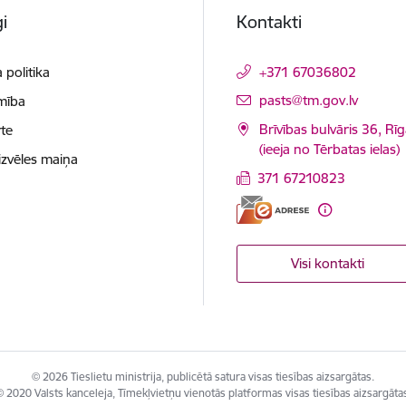
i
Kontakti
 politika
+371 67036802
E-pasts:
pasts@tm.gov.lv
mība
Brīvības bulvāris 36, Rī
te
(ieeja no Tērbatas ielas)
izvēles maiņa
371 67210823
Visi kontakti
© 2026 Tieslietu ministrija, publicētā satura visas tiesības aizsargātas.
 2020 Valsts kanceleja, Tīmekļvietņu vienotās platformas visas tiesības aizsargāta