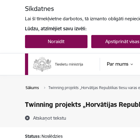
Pāriet uz lapas saturu
Sīkdatnes
Lai šī tīmekļvietne darbotos, tā izmanto obligāti nepiec
Lūdzu, atzīmējiet savu izvēli:
Noraidīt
Apstiprināt visas
Par mums
Sākums
Twinning projekts „Horvātijas Republikas tiesu varas e
Twinning projekts „Horvātijas Republi
Atskaņot tekstu
Statuss:
Noslēdzies