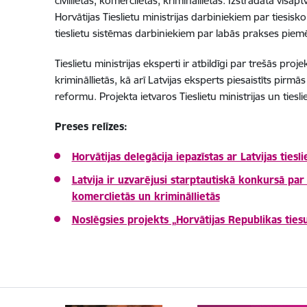
civillietās, komerclietās, krimināllietās. Izstrādāta 
Horvātijas Tieslietu ministrijas darbiniekiem par tiesisk
tieslietu sistēmas darbiniekiem par labās prakses piem
Tieslietu ministrijas eksperti ir atbildīgi par trešās pr
krimināllietās, kā arī Latvijas eksperts piesaistīts pirm
reformu. Projekta ietvaros Tieslietu ministrijas un tie
Preses relīzes:
Horvātijas delegācija iepazīstas ar Latvijas tiesl
Latvija ir uzvarējusi starptautiskā konkursā par
komerclietās un krimināllietās
Noslēgsies projekts „Horvātijas Republikas tiesu