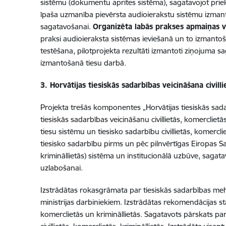
sistēmu (dokumentu aprites sistēma), sagatavojot priekš
īpaša uzmanība pievērsta audioierakstu sistēmu izmanto
sagatavošanai.
Organizēta labās prakses apmaiņas vi
praksi audioieraksta sistēmas ieviešanā un to izmantoš
testēšana, pilotprojekta rezultāti izmantoti ziņojuma
izmantošanā tiesu darbā.
3.
Horvātijas tiesiskās sadarbības veicināšana civill
Projekta trešās komponentes „Horvātijas tiesiskās sadarb
tiesiskās sadarbības veicināšanu civillietās, komerclietās
tiesu sistēmu un tiesisko sadarbību civillietās, komercli
tiesisko sadarbību pirms un pēc pilnvērtīgas Eiropas Savi
krimināllietās) sistēma un institucionālā uzbūve, sagatav
uzlabošanai.
Izstrādātas rokasgrāmata par tiesiskās sadarbības mehān
ministrijas darbiniekiem. Izstrādātas rekomendācijas sta
komerclietās un krimināllietās. Sagatavots pārskats par 