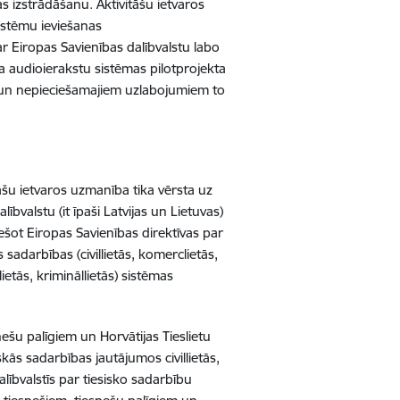
s izstrādāšanu. Aktivitāšu ietvaros
istēmu ieviešanas
 ar Eiropas Savienības dalībvalstu labo
a audioierakstu sistēmas pilotprojekta
m un nepieciešamajiem uzlabojumiem to
tāšu ietvaros uzmanība tika vērsta uz
ībvalstu (it īpaši Latvijas un Lietuvas)
iešot Eiropas Savienības direktīvas par
sadarbības (civillietās, komerclietās,
ietās, krimināllietās) sistēmas
ešu palīgiem un Horvātijas Tieslietu
kās sadarbības jautājumos civillietās,
lībvalstīs par tiesisko sadarbību