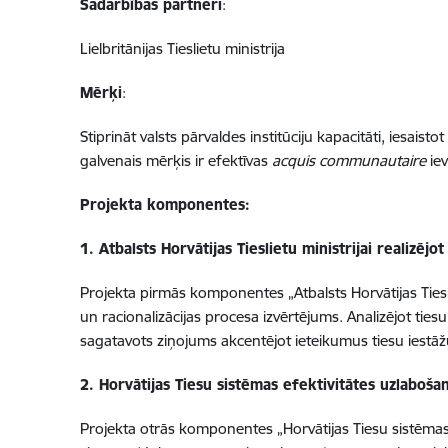
Sadarbības partneri
:
Lielbritānijas Tieslietu ministrija
Mērķi
:
Stiprināt valsts pārvaldes institūciju kapacitāti, iesai
galvenais mērķis ir efektīvas
acquis communautaire
iev
Projekta komponentes
:
1.
Atbalsts Horvātijas Tieslietu ministrijai realizēj
Projekta pirmās komponentes „Atbalsts Horvātijas Tieslie
un racionalizācijas procesa izvērtējums. Analizējot tiesu
sagatavots ziņojums akcentējot ieteikumus tiesu iestāžu
2. Horvātijas Tiesu sistēmas efektivitātes uzlaboša
Projekta otrās komponentes „Horvātijas Tiesu sistēmas e