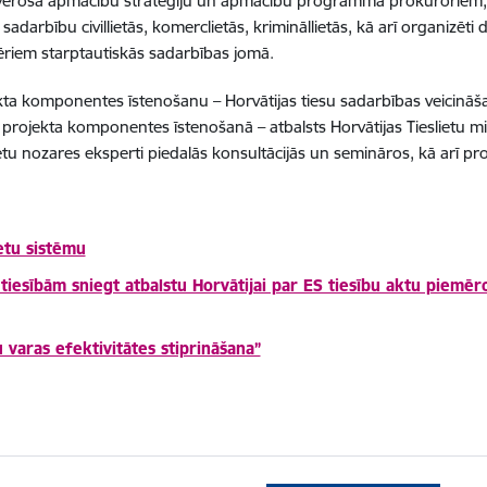
visaptveroša apmācību stratēģiju un apmācību programma prokuroriem,
o sadarbību civillietās, komerclietās, krimināllietās, kā arī organizē
ēriem starptautiskās sadarbības jomā.
ojekta komponentes īstenošanu – Horvātijas tiesu sadarbības veicināša
ās projekta komponentes īstenošanā – atbalsts Horvātijas Tieslietu min
slietu nozares eksperti piedalās konsultācijās un semināros, kā arī 
ietu sistēmu
 tiesībām sniegt atbalstu Horvātijai par ES tiesību aktu piemēro
 varas efektivitātes stiprināšana”