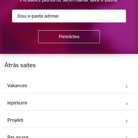
Kājene
Ātrās saites
Vakances
Iepirkumi
Projekti
Par mums