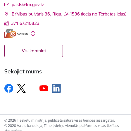
E-pasts:
pasts@tm.gov.lv
Brīvības bulvāris 36, Rīga, LV-1536 (ieeja no Tērbatas ielas)
371 67210823
Visi kontakti
Sekojiet mums
© 2026 Tieslietu ministrija, publicētā satura visas tiesības aizsargātas.
© 2020 Valsts kanceleja, Tīmekļvietņu vienotās platformas visas tiesības
aizsargātas.