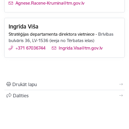
E-pasts:
Agnese.Racene-Krumina@tm.gov.lv
Ingrīda Viša
Stratēģijas departamenta direktora vietniece
-
Brīvības
bulvāris 36, LV-1536 (ieeja no Tērbatas ielas)
+371 67036744
E-pasts:
Ingrida.Visa@tm.gov.lv
Drukāt lapu
Dalīties