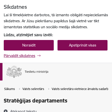
Pāriet uz lapas saturu
Sīkdatnes
Spied
lai meklētu
Enter
Lai šī tīmekļvietne darbotos, tā izmanto obligāti nepieciešamās
sīkdatnes. Ar Jūsu piekrišanu papildus šajā vietnē var tikt
izmantotas statistikas un sociālo mediju sīkdatnes.
Lūdzu, atzīmējiet savu izvēli:
Noraidīt
Apstiprināt visas
Pārvaldīt sīkdatnes
Sākums
Valsts sekretārs
Valsts sekretāra vietniece ārvalstu sadarbīb
Stratēģijas departaments
Atskaņot tekstu