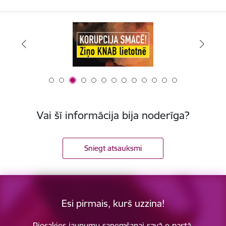
Vai šī informācija bija noderīga?
Sniegt atsauksmi
Esi pirmais, kurš uzzina!
Piesakies jaunumu saņemšanai savā e-pastā.