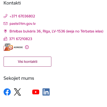
Kontakti
+371 67036802
E-pasts:
pasts@tm.gov.lv
Brīvības bulvāris 36, Rīga, LV-1536 (ieeja no Tērbatas ielas)
371 67210823
Visi kontakti
Sekojiet mums