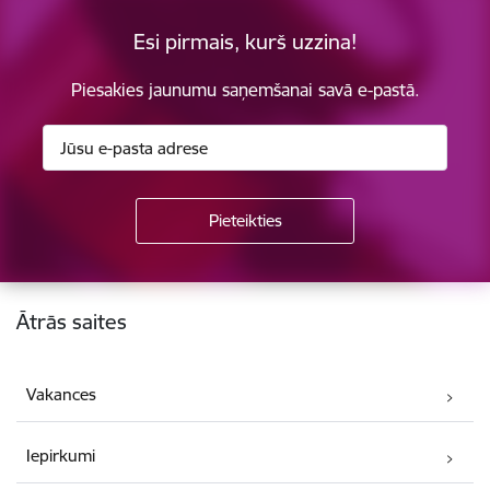
Esi pirmais, kurš uzzina!
Piesakies jaunumu saņemšanai savā e-pastā.
Kājene
Ātrās saites
Vakances
Iepirkumi