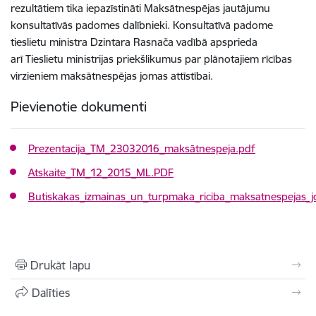
rezultātiem tika iepazīstināti Maksātnespējas jautājumu
konsultatīvās padomes dalībnieki. Konsultatīvā padome
tieslietu ministra Dzintara Rasnača vadībā apsprieda
arī Tieslietu ministrijas priekšlikumus par plānotajiem rīcības
virzieniem maksātnespējas jomas attīstībai.
Pievienotie dokumenti
Prezentacija_TM_23032016_maksātnespeja.pdf
Atskaite_TM_12_2015_ML.PDF
Butiskakas_izmainas_un_turpmaka_riciba_maksatnespejas_
Drukāt lapu
Dalīties