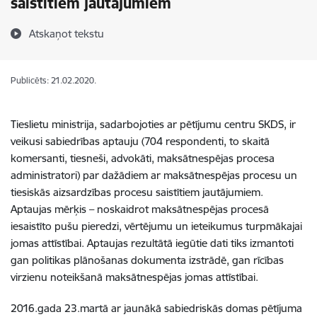
saistītiem jautājumiem
Atskaņot tekstu
Publicēts: 21.02.2020.
Tieslietu ministrija, sadarbojoties ar pētījumu centru SKDS, ir
veikusi sabiedrības aptauju (704 respondenti, to skaitā
komersanti, tiesneši, advokāti, maksātnespējas procesa
administratori) par dažādiem ar maksātnespējas procesu un
tiesiskās aizsardzības procesu saistītiem jautājumiem.
Aptaujas mērķis – noskaidrot maksātnespējas procesā
iesaistīto pušu pieredzi, vērtējumu un ieteikumus turpmākajai
jomas attīstībai. Aptaujas rezultātā iegūtie dati tiks izmantoti
gan politikas plānošanas dokumenta izstrādē, gan rīcības
virzienu noteikšanā maksātnespējas jomas attīstībai.
2016.gada 23.martā ar jaunākā sabiedriskās domas pētījuma