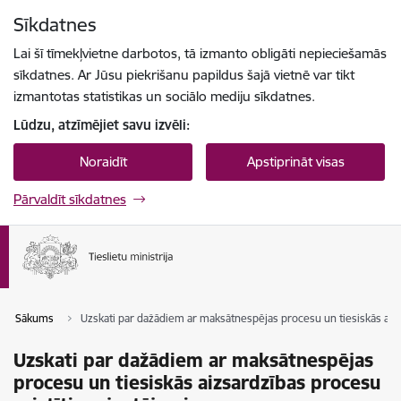
Pāriet uz lapas saturu
Sīkdatnes
Spied
lai meklētu
Enter
Lai šī tīmekļvietne darbotos, tā izmanto obligāti nepieciešamās
sīkdatnes. Ar Jūsu piekrišanu papildus šajā vietnē var tikt
izmantotas statistikas un sociālo mediju sīkdatnes.
Lūdzu, atzīmējiet savu izvēli:
Noraidīt
Apstiprināt visas
Pārvaldīt sīkdatnes
Sākums
Uzskati par dažādiem ar maksātnespējas procesu un tiesiskās aiz
Uzskati par dažādiem ar maksātnespējas
procesu un tiesiskās aizsardzības procesu