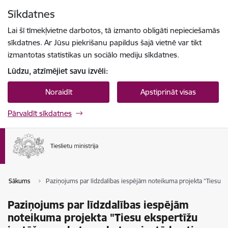
Pāriet uz lapas saturu
Sīkdatnes
Spied
lai meklētu
Enter
Lai šī tīmekļvietne darbotos, tā izmanto obligāti nepieciešamās
sīkdatnes. Ar Jūsu piekrišanu papildus šajā vietnē var tikt
izmantotas statistikas un sociālo mediju sīkdatnes.
Lūdzu, atzīmējiet savu izvēli:
Noraidīt
Apstiprināt visas
Pārvaldīt sīkdatnes
Sākums
Paziņojums par līdzdalības iespējām noteikuma projekta "Tiesu eks
Paziņojums par līdzdalības iespējām
noteikuma projekta "Tiesu ekspertīžu