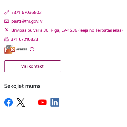
+371 67036802
E-pasts:
pasts@tm.gov.lv
Brīvības bulvāris 36, Rīga, LV-1536 (ieeja no Tērbatas ielas)
371 67210823
Visi kontakti
Sekojiet mums