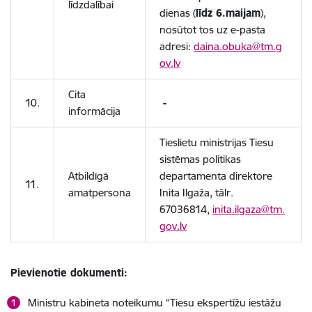
līdzdalībai
dienas (
līdz 6.maijam
),
nosūtot tos uz e-pasta
adresi:
daina.obuka@tm.g
ov.lv
Cita
10.
-
informācija
Tieslietu ministrijas Tiesu
sistēmas politikas
Atbildīgā
departamenta direktore
11.
amatpersona
Inita Ilgaža, tālr.
67036814,
inita.ilgaza@tm.
gov.lv
Pievienotie dokumenti:
Ministru kabineta noteikumu “Tiesu ekspertīžu iestāžu