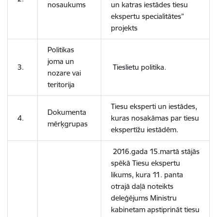
nosaukums
un katras iestādes tiesu
ekspertu specialitātes”
projekts
Politikas
joma un
3.
Tieslietu politika.
nozare vai
teritorija
Tiesu eksperti un iestādes,
Dokumenta
4.
kuras nosakāmas par tiesu
mērķgrupas
ekspertīžu iestādēm.
2016.gada 15.martā stājās
spēkā Tiesu ekspertu
likums, kura 11. panta
otrajā daļā noteikts
deleģējums Ministru
kabinetam apstiprināt tiesu