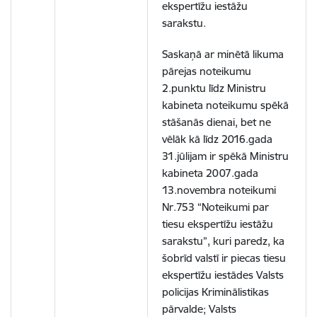
ekspertīžu iestāžu
sarakstu.
Saskaņā ar minētā likuma
pārejas noteikumu
2.punktu līdz Ministru
kabineta noteikumu spēkā
stāšanās dienai, bet ne
vēlāk kā līdz 2016.gada
31.jūlijam ir spēkā Ministru
kabineta 2007.gada
13.novembra noteikumi
Nr.753 “Noteikumi par
tiesu ekspertīžu iestāžu
sarakstu”, kuri paredz, ka
šobrīd valstī ir piecas tiesu
ekspertīžu iestādes Valsts
policijas Kriminālistikas
pārvalde; Valsts