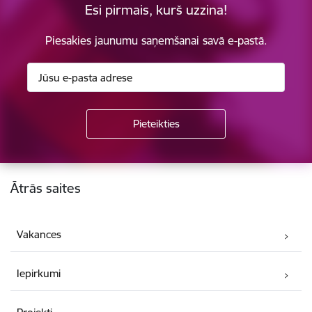
Esi pirmais, kurš uzzina!
Piesakies jaunumu saņemšanai savā e-pastā.
Kājene
Ātrās saites
Vakances
Iepirkumi