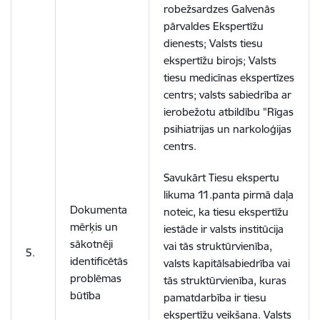
robežsardzes Galvenās
pārvaldes Ekspertīžu
dienests; Valsts tiesu
ekspertīžu birojs; Valsts
tiesu medicīnas ekspertīzes
centrs; valsts sabiedrība ar
ierobežotu atbildību "Rīgas
psihiatrijas un narkoloģijas
centrs.
Savukārt Tiesu ekspertu
likuma 11.panta pirmā daļa
Dokumenta
noteic, ka tiesu ekspertīžu
mērķis un
iestāde ir valsts institūcija
sākotnēji
vai tās struktūrvienība,
5.
identificētās
valsts kapitālsabiedrība vai
problēmas
tās struktūrvienība, kuras
būtība
pamatdarbība ir tiesu
ekspertīžu veikšana. Valsts