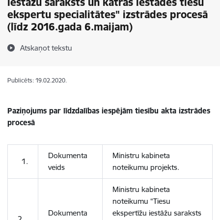
iestāžu saraksts un katras iestādes tiesu
ekspertu specialitātes" izstrādes procesā
(līdz 2016.gada 6.maijam)
Atskaņot tekstu
Publicēts: 19.02.2020.
Paziņojums par līdzdalības iespējām tiesību akta izstrādes
procesā
Dokumenta
Ministru kabineta
1.
veids
noteikumu projekts.
Ministru kabineta
noteikumu “Tiesu
Dokumenta
ekspertīžu iestāžu saraksts
2.