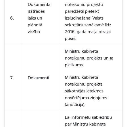
Dokumenta
noteikumu projektu
izstrādes
paredzēts pieteikt
6.
laiks un
izsludināšanai Valsts
plānotā
sekretāru sanāksmē līdz
virzība
2016. gada maija otrajai
pusei.
Ministru kabineta
noteikumu projekts un tā
pielikums.
Ministru kabineta
7.
Dokumenti
noteikumu projekta
sākotnējās ietekmes
novērtējuma ziņojums
(anotācija).
Lai informētu sabiedrību
par Ministru kabineta