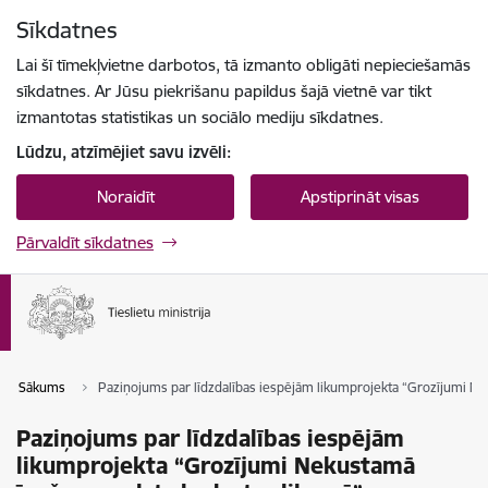
Pāriet uz lapas saturu
Sīkdatnes
Spied
lai meklētu
Enter
Lai šī tīmekļvietne darbotos, tā izmanto obligāti nepieciešamās
sīkdatnes. Ar Jūsu piekrišanu papildus šajā vietnē var tikt
izmantotas statistikas un sociālo mediju sīkdatnes.
Lūdzu, atzīmējiet savu izvēli:
Noraidīt
Apstiprināt visas
Pārvaldīt sīkdatnes
Sākums
Paziņojums par līdzdalības iespējām likumprojekta “Grozījumi Ne
Paziņojums par līdzdalības iespējām
likumprojekta “Grozījumi Nekustamā