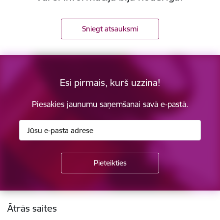
Sniegt atsauksmi
Esi pirmais, kurš uzzina!
Piesakies jaunumu saņemšanai savā e-pastā.
Kājene
Ātrās saites