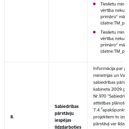
Tieslietu minis
vērtība nekus
primāro* mājo
(datne:TM_pie
Tieslietu minis
vērtība nekus
primāro* mājo
(datne:TM_pie
Informācija par pro
ministrijas un Vals
sabiedrības pārstā
kabineta 2009.ga
Nr.970 "Sabiedrība
attīstības plānoša
Sabiedrības
1
7.4.
apakšpunktu v
pārstāvju
8.
projektiem to izstr
iespējas
pārstāvji var līdzd
līdzdarboties