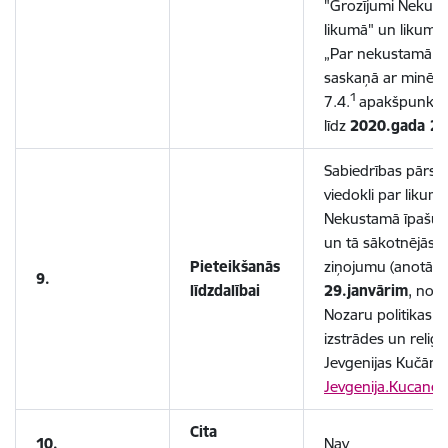
"Grozījumi Nekust
likumā" un likump
„Par nekustamā īp
saskaņā ar minēt
1
7.4.
apakšpunktu, 
līdz
2020.gada 29
Sabiedrības pārstāv
viedokli par likum
Nekustamā īpašuma
un tā sākotnējās 
Pieteikšanās
ziņojumu (anotācij
9.
līdzdalībai
29.janvārim
, nosū
Nozaru politikas d
izstrādes un reliģij
Jevgenijas Kučānes
Jevgenija.Kucane@
Cita
10.
Nav