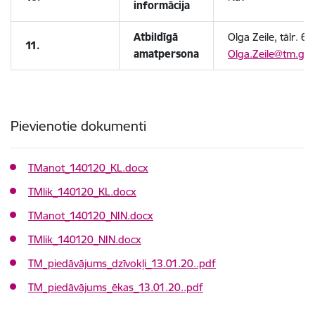
informācija
Atbildīgā
Olga Zeile, tālr. 6
11.
amatpersona
Olga.Zeile@tm.gov
Pievienotie dokumenti
TManot_140120_KL.docx
TMlik_140120_KL.docx
TManot_140120_NIN.docx
TMlik_140120_NIN.docx
TM_piedāvājums_dzīvokļi_13.01.20..pdf
TM_piedāvājums_ēkas_13.01.20..pdf