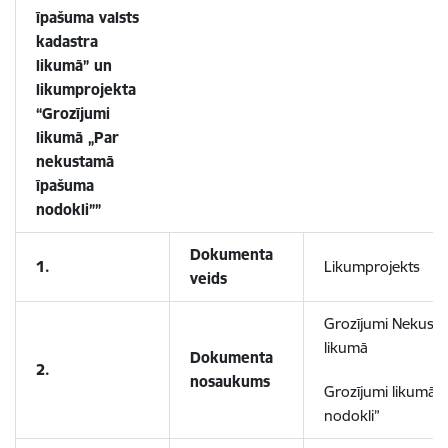
īpašuma valsts
kadastra
likumā” un
likumprojekta
“Grozījumi
likumā „Par
nekustamā
īpašuma
nodokli””
Dokumenta
1.
Likumprojekts
veids
Grozījumi Nekusta
likumā
Dokumenta
2.
nosaukums
Grozījumi likumā
nodokli”