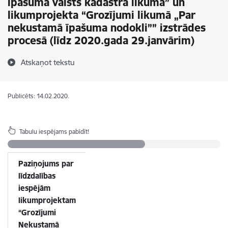
īpašuma valsts kadastra likumā” un
likumprojekta “Grozījumi likumā „Par
nekustamā īpašuma nodokli”” izstrādes
procesā (līdz 2020.gada 29.janvārim)
Atskaņot tekstu
Publicēts: 14.02.2020.
Tabulu iespējams pabīdīt!
Paziņojums par
līdzdalības
iespējām
likumprojektam
“Grozījumi
Nekustamā