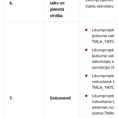
6.
laiks un
Valsts sekretāru s
plānotā
virzība
Likumprojekts
īpašuma valsts
TMLik_140120
Likumprojekta
īpašuma valsts
sākotnējās ie
(anotācija) (
Likumprojekts 
nekustamā īpa
TMLik_140120
Likumprojekta 
7.
Dokumenti
nekustamā īpa
ietekmes novēr
(datne:TMAno