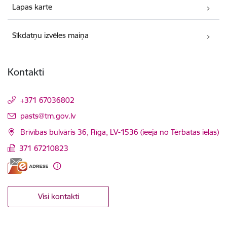
Lapas karte
Sīkdatņu izvēles maiņa
Kontakti
+371 67036802
E-pasts:
pasts@tm.gov.lv
Brīvības bulvāris 36, Rīga, LV-1536 (ieeja no Tērbatas ielas)
371 67210823
Visi kontakti