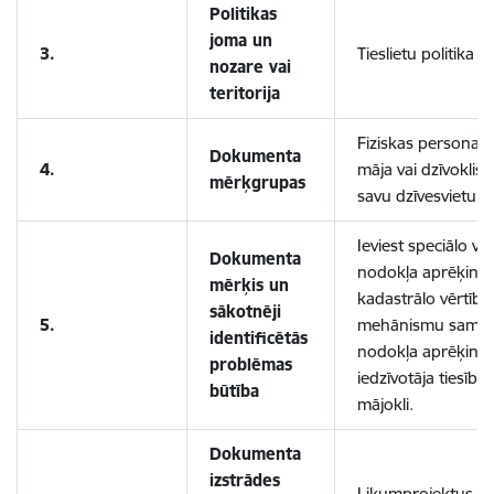
Politikas
joma un
3.
Tieslietu politika
nozare vai
teritorija
Fiziskas personas
Dokumenta
4.
māja vai dzīvoklis 
mērķgrupas
savu dzīvesvietu.
Ieviest speciālo 
Dokumenta
nodokļa aprēķinam,
mērķis un
kadastrālo vērtību
sākotnēji
5.
mehānismu samēr
identificētās
nodokļa aprēķinam
problēmas
iedzīvotāja tiesīb
būtība
mājokli.
Dokumenta
izstrādes
Likumprojektus plā