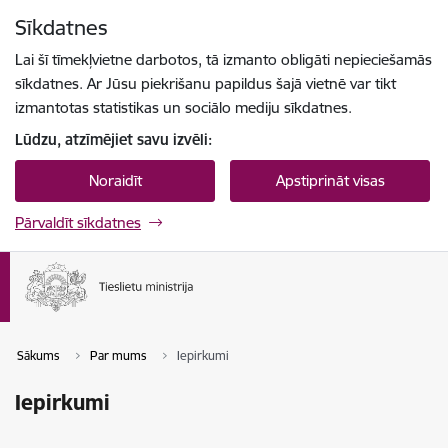
Pāriet uz lapas saturu
Sīkdatnes
Spied
lai meklētu
Enter
Lai šī tīmekļvietne darbotos, tā izmanto obligāti nepieciešamās
sīkdatnes. Ar Jūsu piekrišanu papildus šajā vietnē var tikt
izmantotas statistikas un sociālo mediju sīkdatnes.
Lūdzu, atzīmējiet savu izvēli:
Noraidīt
Apstiprināt visas
Pārvaldīt sīkdatnes
Sākums
Par mums
Iepirkumi
Iepirkumi