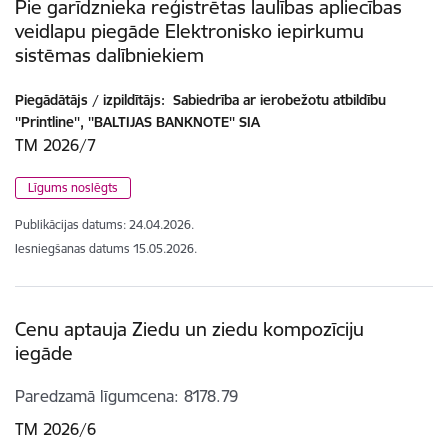
Pie garīdznieka reģistrētas laulības apliecības
veidlapu piegāde Elektronisko iepirkumu
sistēmas dalībniekiem
Piegādātājs / izpildītājs:
Sabiedrība ar ierobežotu atbildību
''Printline'', ''BALTIJAS BANKNOTE'' SIA
TM 2026/7
Līgums noslēgts
Publikācijas datums:
24.04.2026.
Iesniegšanas datums
15.05.2026.
Cenu aptauja Ziedu un ziedu kompozīciju
iegāde
Paredzamā līgumcena
8178.79
TM 2026/6