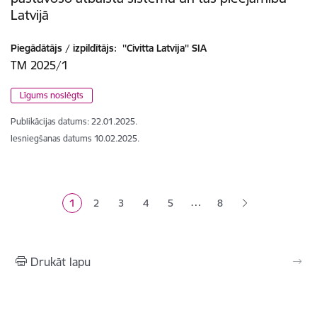
Latvijā
Piegādātājs / izpildītājs:
''Civitta Latvija'' SIA
TM 2025/1
Līgums noslēgts
Publikācijas datums:
22.01.2025.
Iesniegšanas datums
10.02.2025.
Lapošana
…
1
2
3
4
5
8
Pašreizējā lapa
Lapa
Lapa
Lapa
Lapa
Drukāt lapu