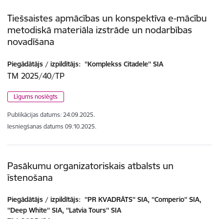
Tiešsaistes apmācības un konspektīva e-mācību
metodiskā materiāla izstrāde un nodarbības
novadīšana
Piegādātājs / izpildītājs:
''Komplekss Citadele'' SIA
TM 2025/40/TP
Līgums noslēgts
Publikācijas datums:
24.09.2025.
Iesniegšanas datums
09.10.2025.
Pasākumu organizatoriskais atbalsts un
īstenošana
Piegādātājs / izpildītājs:
''PR KVADRĀTS'' SIA, ''Comperio'' SIA,
''Deep White'' SIA, ''Latvia Tours'' SIA