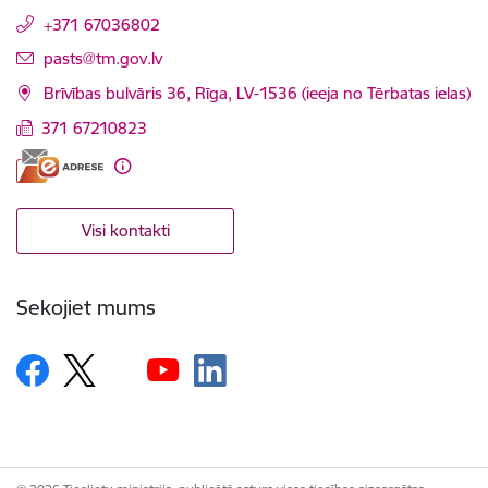
+371 67036802
E-pasts:
pasts@tm.gov.lv
Brīvības bulvāris 36, Rīga, LV-1536 (ieeja no Tērbatas ielas)
371 67210823
Visi kontakti
Sekojiet mums