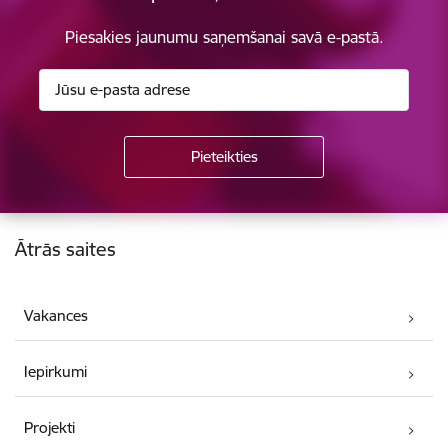
Piesakies jaunumu saņemšanai savā e-pastā.
Kājene
Ātrās saites
Vakances
Iepirkumi
Projekti