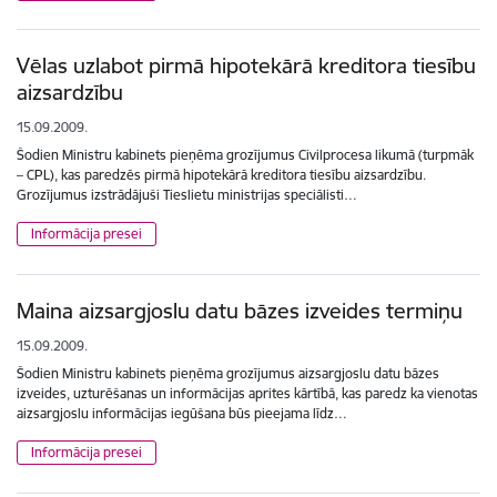
Vēlas uzlabot pirmā hipotekārā kreditora tiesību
aizsardzību
15.09.2009.
Šodien Ministru kabinets pieņēma grozījumus Civilprocesa likumā (turpmāk
– CPL), kas paredzēs pirmā hipotekārā kreditora tiesību aizsardzību.
Grozījumus izstrādājuši Tieslietu ministrijas speciālisti…
Informācija presei
Maina aizsargjoslu datu bāzes izveides termiņu
15.09.2009.
Šodien Ministru kabinets pieņēma grozījumus aizsargjoslu datu bāzes
izveides, uzturēšanas un informācijas aprites kārtībā, kas paredz ka vienotas
aizsargjoslu informācijas iegūšana būs pieejama līdz…
Informācija presei