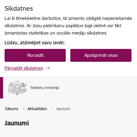
Pāriet uz lapas saturu
Sīkdatnes
Spied
lai meklētu
Enter
Lai šī tīmekļvietne darbotos, tā izmanto obligāti nepieciešamās
sīkdatnes. Ar Jūsu piekrišanu papildus šajā vietnē var tikt
izmantotas statistikas un sociālo mediju sīkdatnes.
Lūdzu, atzīmējiet savu izvēli:
Noraidīt
Apstiprināt visas
Pārvaldīt sīkdatnes
Sākums
Aktualitātes
Jaunumi
Jaunumi