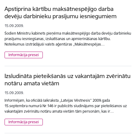
Apstiprina kārtību maksātnespējīgo darba
devēju darbinieku prasījumu iesniegumiem
15.09.2009.
Šodien Ministru kabinets pieņēma maksātnespējīgo darba devēju darbinieku
prasījumu iesniegšanas, izskatīšanas un apmierināšanas kārtību.
Noteikumus izstrādājuši valsts aģentūras „Maksātnespējas…
Informācija presei
Izsludināta pieteikšanās uz vakantajām zvērinātu
notāru amata vietām
15.09.2009.
Informējam, ka oficiālā laikraksta „Latvijas Vēstnesis” 2009.gada
15.septembra numurā Nr.146 ir publicēts sludinājums par pieteikšanos uz
vakantajām zvērinātu notāru amata vietām tām personām, kas ir…
Informācija presei