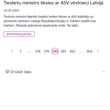
Tieslietu ministrs tiksies ar ASV vēstnieci Latvijā
04.09.2009.
Tieslietu ministrs Mareks Segliņš šodien tiksies ar ASV ārkārtējo un
pilnvaroto vēstnieci Latvijas Republikā Džūdiju G. Gārberi (Judith Gail
Garber). Tikšanās plānota kā iepazīšanās vizīte. Tās laikā…
Informācija presei
Lapošana
…
…
1
378
379
380
381
382
404
Lapa
Lapa
Pašreizējā lapa
Lapa
Lapa
Drukāt lapu