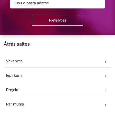
Kājene
Ātrās saites
Vakances
Iepirkumi
Projekti
Par mums