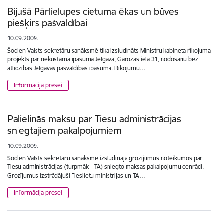
Bijušā Pārlielupes cietuma ēkas un būves
piešķirs pašvaldībai
10.09.2009.
Šodien Valsts sekretāru sanāksmē tika izsludināts Ministru kabineta rīkojuma
projekts par nekustamā īpašuma Jelgavā, Garozas ielā 31, nodošanu bez
atlīdzības Jelgavas pašvaldības īpašumā. Rīkojumu…
Informācija presei
Palielinās maksu par Tiesu administrācijas
sniegtajiem pakalpojumiem
10.09.2009.
Šodien Valsts sekretāru sanāksmē izsludināja grozījumus noteikumos par
Tiesu administrācijas (turpmāk – TA) sniegto maksas pakalpojumu cenrādi.
Grozījumus izstrādājuši Tieslietu ministrijas un TA…
Informācija presei