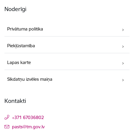
Noderīgi
Privātuma politika
Piekļūstamība
Lapas karte
Sīkdatņu izvēles maiņa
Kontakti
+371 67036802
E-pasts:
pasts@tm.gov.lv