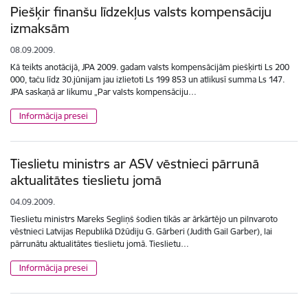
Piešķir finanšu līdzekļus valsts kompensāciju
izmaksām
08.09.2009.
Kā teikts anotācijā, JPA 2009. gadam valsts kompensācijām piešķirti Ls 200
000, taču līdz 30.jūnijam jau izlietoti Ls 199 853 un atlikusī summa Ls 147.
JPA saskaņā ar likumu „Par valsts kompensāciju…
Informācija presei
Tieslietu ministrs ar ASV vēstnieci pārrunā
aktualitātes tieslietu jomā
04.09.2009.
Tieslietu ministrs Mareks Segliņš šodien tikās ar ārkārtējo un pilnvaroto
vēstnieci Latvijas Republikā Džūdiju G. Gārberi (Judith Gail Garber), lai
pārrunātu aktualitātes tieslietu jomā. Tieslietu…
Informācija presei