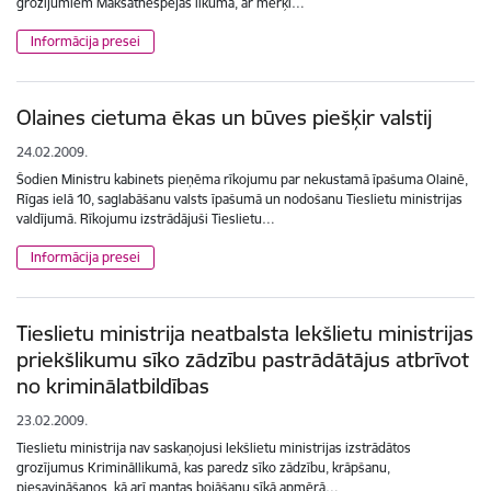
grozījumiem Maksātnespējas likumā, ar mērķi…
Informācija presei
Olaines cietuma ēkas un būves piešķir valstij
24.02.2009.
Šodien Ministru kabinets pieņēma rīkojumu par nekustamā īpašuma Olainē,
Rīgas ielā 10, saglabāšanu valsts īpašumā un nodošanu Tieslietu ministrijas
valdījumā. Rīkojumu izstrādājuši Tieslietu…
Informācija presei
Tieslietu ministrija neatbalsta Iekšlietu ministrijas
priekšlikumu sīko zādzību pastrādātājus atbrīvot
no kriminālatbildības
23.02.2009.
Tieslietu ministrija nav saskaņojusi Iekšlietu ministrijas izstrādātos
grozījumus Krimināllikumā, kas paredz sīko zādzību, krāpšanu,
piesavināšanos, kā arī mantas bojāšanu sīkā apmērā…