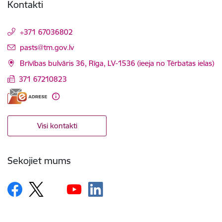
Kontakti
+371 67036802
E-pasts:
pasts@tm.gov.lv
Brīvības bulvāris 36, Rīga, LV-1536 (ieeja no Tērbatas ielas)
371 67210823
Visi kontakti
Sekojiet mums