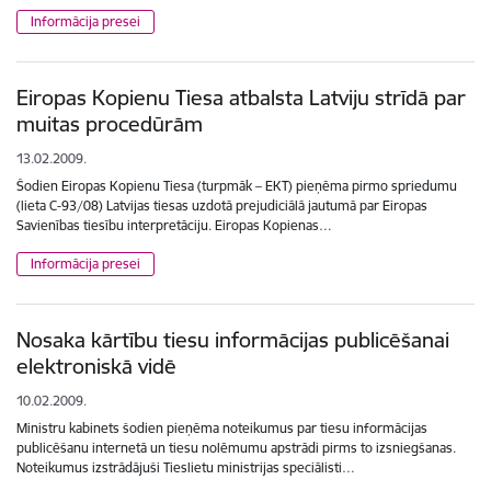
Informācija presei
Eiropas Kopienu Tiesa atbalsta Latviju strīdā par
muitas procedūrām
13.02.2009.
Šodien Eiropas Kopienu Tiesa (turpmāk – EKT) pieņēma pirmo spriedumu
(lieta C-93/08) Latvijas tiesas uzdotā prejudiciālā jautumā par Eiropas
Savienības tiesību interpretāciju. Eiropas Kopienas…
Informācija presei
Nosaka kārtību tiesu informācijas publicēšanai
elektroniskā vidē
10.02.2009.
Ministru kabinets šodien pieņēma noteikumus par tiesu informācijas
publicēšanu internetā un tiesu nolēmumu apstrādi pirms to izsniegšanas.
Noteikumus izstrādājuši Tieslietu ministrijas speciālisti…