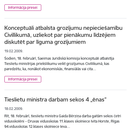
Informācija presei
Konceptuāli atbalsta grozījumu nepieciešamību
Civillikumā, uzliekot par pienākumu līdzējiem
diskutēt par līguma grozījumiem
19.02.2009.
Šodien, 18. februārī, Saeimas Juridiskā komisija konceptuāli atbalstīja
Tieslietu ministrijas priekšlikumu veikt grozījumus Civillikumā, kas
paredzētu, ka, nonākot ekonomiskās, finansiālās vai cita…
Informācija presei
Tieslietu ministra darbam sekos 4 „ēnas”
18.02.2009.
Rīt, 18. februārī, tieslietu ministra Gaida Bērziņa darba gaitām sekos četri
vidusskolēni – Druvas vidusskolas 11.klases skolniece Ivita Horste, Rīgas
94.vidusskolas 12.klases skolniece Ieva…