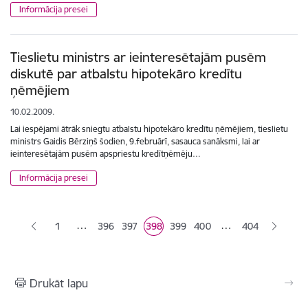
Informācija presei
Tieslietu ministrs ar ieinteresētajām pusēm
diskutē par atbalstu hipotekāro kredītu
ņēmējiem
10.02.2009.
Lai iespējami ātrāk sniegtu atbalstu hipotekāro kredītu ņēmējiem, tieslietu
ministrs Gaidis Bērziņš šodien, 9.februārī, sasauca sanāksmi, lai ar
ieinteresētajām pusēm apspriestu kredītņēmēju…
Informācija presei
Lapošana
…
…
1
396
397
398
399
400
404
Lapa
Lapa
Pašreizējā lapa
Lapa
Lapa
Drukāt lapu