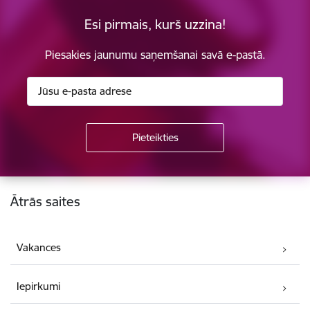
Esi pirmais, kurš uzzina!
Piesakies jaunumu saņemšanai savā e-pastā.
Kājene
Ātrās saites
Vakances
Iepirkumi