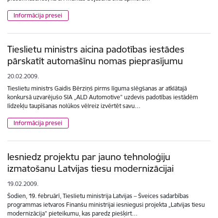
Informācija presei
Tieslietu ministrs aicina padotības iestādes
pārskatīt automašīnu nomas pieprasījumu
20.02.2009.
Tieslietu ministrs Gaidis Bērziņš pirms līguma slēgšanas ar atklātajā
konkursā uzvarējušo SIA „ALD Automotive” uzdevis padotības iestādēm
līdzekļu taupīšanas nolūkos vēlreiz izvērtēt savu…
Informācija presei
Iesniedz projektu par jauno tehnoloģiju
izmatošanu Latvijas tiesu modernizācijai
19.02.2009.
Šodien, 19. februārī, Tieslietu ministrija Latvijas – Šveices sadarbības
programmas ietvaros Finanšu ministrijai iesniegusi projekta „Latvijas tiesu
modernizācija” pieteikumu, kas paredz piešķirt…