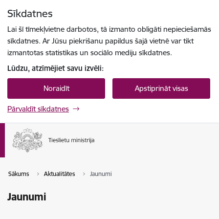
Pāriet uz lapas saturu
Sīkdatnes
Spied
lai meklētu
Enter
Lai šī tīmekļvietne darbotos, tā izmanto obligāti nepieciešamās
sīkdatnes. Ar Jūsu piekrišanu papildus šajā vietnē var tikt
izmantotas statistikas un sociālo mediju sīkdatnes.
Lūdzu, atzīmējiet savu izvēli:
Noraidīt
Apstiprināt visas
Pārvaldīt sīkdatnes
Sākums
Aktualitātes
Jaunumi
Jaunumi