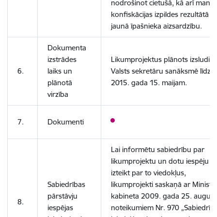
nodrošinot cietušā, kā arī manta
konfiskācijas izpildes rezultātā
jaunā īpašnieka aizsardzību.
Dokumenta
izstrādes
Likumprojektus plānots izsludin
6.
laiks un
Valsts sekretāru sanāksmē līdz
plānotā
2015. gada 15. maijam.
virzība
7.
Dokumenti
Lai informētu sabiedrību par
likumprojektu un dotu iespēju
izteikt par to viedokļus,
Sabiedrības
likumprojekti saskaņā ar Ministr
pārstāvju
kabineta 2009. gada 25. august
8.
iespējas
noteikumiem Nr. 970 „Sabiedrīb