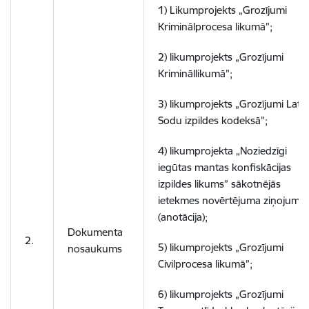
1) Likumprojekts „Grozījumi
Kriminālprocesa likumā”;
2) likumprojekts „Grozījumi
Krimināllikumā”;
3) likumprojekts „Grozījumi Latvi
Sodu izpildes kodeksā”;
4) likumprojekta „Noziedzīgi
iegūtas mantas konfiskācijas
izpildes likums” sākotnējās
ietekmes novērtējuma ziņojums
(anotācija);
Dokumenta
2.
5) likumprojekts „Grozījumi
nosaukums
Civilprocesa likumā”;
6) likumprojekts „Grozījumi