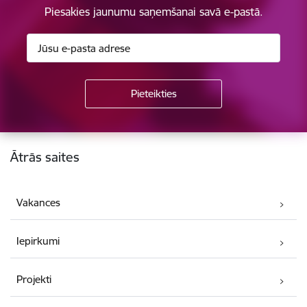
Piesakies jaunumu saņemšanai savā e-pastā.
Kājene
Ātrās saites
Vakances
Iepirkumi
Projekti