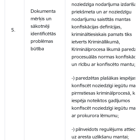
noziedzīga nodarījuma izdarīšan
Dokumenta
priekšmeta un ar noziedzīgu
mērķis un
nodarījumu saistītās mantas
sākotnēji
konfiskācijas definīcijas,
5.
identificētās
krimināltiesiskais pamats tiks
problēmas
ietverts Krimināllikumā,
būtība
Kriminālprocesa likumā paredzo
procesuālās normas konfiskācija
un rīcību ar konfiscēto mantu;
-) paredzētas plašākas iespējas
konfiscēt noziedzīgi iegūtu man
pirmstiesas kriminālprocesā, kā a
iespēja noteiktos gadījumos
konfiscēt noziedzīgi iegūtu man
ar prokurora lēmumu;
-) pilnveidots regulējums attiecīb
uz aresta uzlikšanu mantai;