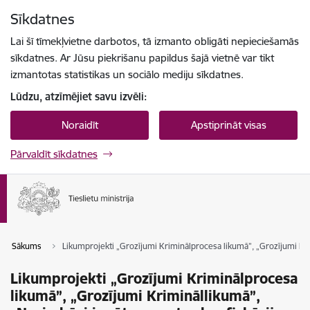
Pāriet uz lapas saturu
Sīkdatnes
Spied
lai meklētu
Enter
Lai šī tīmekļvietne darbotos, tā izmanto obligāti nepieciešamās
sīkdatnes. Ar Jūsu piekrišanu papildus šajā vietnē var tikt
izmantotas statistikas un sociālo mediju sīkdatnes.
Lūdzu, atzīmējiet savu izvēli:
Noraidīt
Apstiprināt visas
Pārvaldīt sīkdatnes
Sākums
Likumprojekti „Grozījumi Kriminālprocesa likumā”, „Grozījumi Krim
Likumprojekti „Grozījumi Kriminālprocesa
likumā”, „Grozījumi Krimināllikumā”,