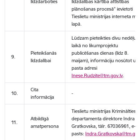
līdzdarboties
līdzdalības kārtība attīstības
plānošanas procesā” ievietoti
Tieslietu ministrijas interneta mā
lapā.
Lūdzam pieteikties divu nedēļu
laikā no likumprojektu
Pieteikšanās
publicēšanas dienas (līdz 8.
9.
līdzdalībai
maijam), informāciju nosūtot uz 
pasta adresi
Inese.Rudzite@tm.gov.lv
.
Cita
10.
-
informācija
Tieslietu ministrijas Krimināltiesī
Atbildīgā
departamenta direktore Indra
11.
amatpersona
Gratkovska, tālr. 67036961, e-
pasts:
Indra.Gratkovska@tm.gov