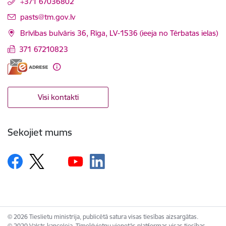
+371 67036802
E-pasts:
pasts@tm.gov.lv
Brīvības bulvāris 36, Rīga, LV-1536 (ieeja no Tērbatas ielas)
371 67210823
Visi kontakti
Sekojiet mums
© 2026 Tieslietu ministrija, publicētā satura visas tiesības aizsargātas.
© 2020 Valsts kanceleja, Tīmekļvietņu vienotās platformas visas tiesības