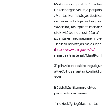
Meikališas un prof. K. Stradas –
Rozenbergas veiktajā pētījumā
„Mantas konfiskācijas tiesiskais
regulējums Latvijā un Eiropas
Savienībā, tās izpildes mehānis
efektivitātes nodrošināšana”
izdarītajiem secinājumiem (pieej
Tieslietu ministrijas mājas lapā
(
http://www.tm.gov.lv/lv/
ministrija/imateriali/MantKonf.pd
3) pilnveidot tiesisko regulējumu
attiecībā uz mantas konfiskāciju
sodu.
Būtiskākās likumprojektos
paredzētās izmaiņas:
-) noziedzīgi iegūtas mantas,