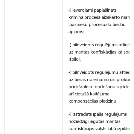
-) ievērojami paplašināts
kriminālprocesā aizskarto manta
īpašnieku procesuālo tiesību
apjoms;
-) pilnveidots regulējums attiecīb
uz mantas konfiskācijas kā soda
izpildi;
-) pilnveidots regulējumu attiecī
uz tiesas nolēmumu un prokuro
priekšrakstu nodošanu izpildei, 
arī cietušā kaitējuma
kompensācijas piedziņu;
-) izstrādāts īpašs regulējums
noziedzīgi iegūtas mantas
konfiskācijas valsts labā izpildei,