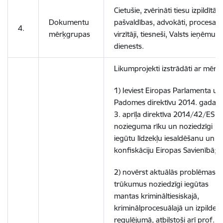
Cietušie, zvērināti tiesu izpildītāji,
Dokumentu
pašvaldības, advokāti, procesa
4.
mērķgrupas
virzītāji, tiesneši, Valsts ieņēmu
dienests.
Likumprojekti izstrādāti ar mērķi
1) Ieviest Eiropas Parlamenta un
Padomes direktīvu 2014. gada
3. aprīļa direktīva 2014/42/ES p
nozieguma rīku un noziedzīgi
iegūtu līdzekļu iesaldēšanu un
konfiskāciju Eiropas Savienībā;
2) novērst aktuālās problēmas u
trūkumus noziedzīgi iegūtas
mantas krimināltiesiskajā,
kriminālprocesuālajā un izpildes
regulējumā, atbilstoši arī prof. Ā.