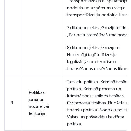
Transportlīdzekļa ekspluatācijas
nodokļa un uzņēmumu vieglo
transportlīdzekļu nodokļa likumā
7) likumprojekts „Grozījumi liku
„Par nekustamā īpašuma nodokl
8) likumprojekts „Grozījumi
Noziedzīgi iegūtu līdzekļu
legalizācijas un terorisma
finansēšanas novēršanas likumā
Tieslietu politika. Krimināltiesību
politika. Kriminālprocesa un
Politikas
kriminālsodu izpildes tiesības.
joma un
3.
Civilprocesa tiesības. Budžeta un
nozare vai
finanšu politika. Nodokļu politika
teritorija
Valsts un pašvaldību budžeta
politika.